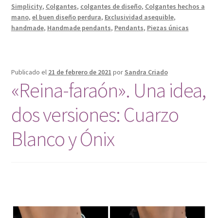
Simplicity
,
Colgantes
,
colgantes de diseño
,
Colgantes hechos a
mano
,
el buen diseño perdura
,
Exclusividad asequible
,
handmade
,
Handmade pendants
,
Pendants
,
Piezas únicas
Publicado el
21 de febrero de 2021
por
Sandra Criado
«Reina-faraón». Una idea,
dos versiones: Cuarzo
Blanco y Ónix