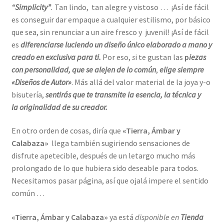
“Simplicity”
.
Tan lindo, tan alegre y vistoso … ¡Así de fácil
es conseguir dar empaque a cualquier estilismo, por básico
que sea, sin renunciar a un aire fresco y juvenil! ¡Así de fácil
es
diferenciarse luciendo un diseño único elaborado a mano y
creado en exclusiva para ti.
Por eso,
s
i te gustan las
p
iezas
con personalidad, que se alejen de lo común
,
elige siempre
«Diseños de Autor»
. Más allá del valor material de la joya y-o
bisutería,
sentirás que te transmite la esencia, la técnica y
la originalidad de su creador.
En otro orden de cosas, diría que
«Tierra, Ámbar y
Calabaza»
llega también sugiriendo sensaciones de
disfrute apetecible, después de un letargo mucho más
prolongado de lo que hubiera sido deseable para todos.
Necesitamos pasar página, así que ojalá impere el sentido
común …
«Tierra, Ámbar y Calabaza»
ya está
disponible en
Tienda