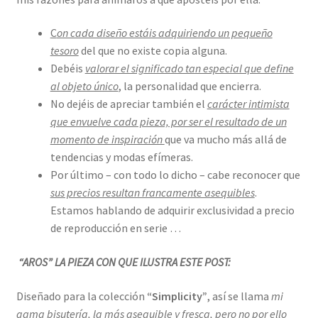
C
on cada diseño estáis adquiriendo un pequeño
tesoro
del que no existe copia alguna.
Debéis
valorar el significado tan especial que define
al objeto único
,
la personalidad que encierra.
No dejéis de apreciar también el
carácter intimista
que envuelve cada pieza, por ser el resultado de un
momento de inspiración
que va mucho más allá de
tendencias y modas efímeras.
Por último – con todo lo dicho – cabe reconocer que
sus precios resultan francamente asequibles
.
Estamos hablando de adquirir exclusividad a precio
de reproducción en serie …
“AROS” LA PIEZA CON QUE ILUSTRA ESTE POST:
Diseñado para la colección
“Simplicity”
, así se llama
mi
gama bisutería, la más asequible y fresca, pero no por ello