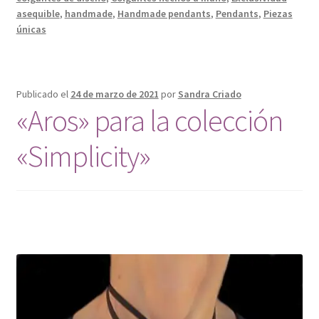
asequible
,
handmade
,
Handmade pendants
,
Pendants
,
Piezas
únicas
Publicado el
24 de marzo de 2021
por
Sandra Criado
«Aros» para la colección
«Simplicity»