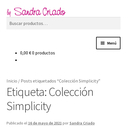
Ir
Ir
Buscar
a
al
Buscar
la
contenido
por:
navegación
Menú
0,00
€
0 productos
Inicio
Expand
Tienda
el
Inicio
/
Posts etiquetados “Colección Simplicity”
menú
Expand
Blog
Etiqueta:
Colección
hijo
el
menú
Simplicity
Filosofía de marca
hijo
Contacto
Publicado el
16 de mayo de 2021
por
Sandra Criado