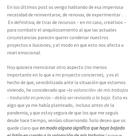
En los últimos post os vengo hablando de esa imperiosa
necesidad de reinventarse, de renovar, de experimentar …
En definitiva; de tirar de recursos – en mi caso, creativos –
para combatir el anquilosamiento al que las actuales
circunstancias parecen querer condenar nuestros
proyectos e ilusiones, y el modo en que esto nos afecta a
nivel emocional.
Hoy quisiera mencionar otro aspecto (no menos
importante en lo que a mi proyecto concierne), y es el
hecho de que, sensibilizada ante la situación que estamos
viviendo, he considerado que
«la valoración» de mis trabajos
– traducida en precios – debía ser revisada a la baja.
Esto es
algo que ya me había planteado, incluso antes
de
la
pandemia, y que
e
stoy segura de que los que me seguís
desde hace tiempo, veníais observando. Solo deseo que os
quede claro que
en modo alguno significa que haya bajado
el listón en cuanto a la valoración de mis trabajos
(aunque