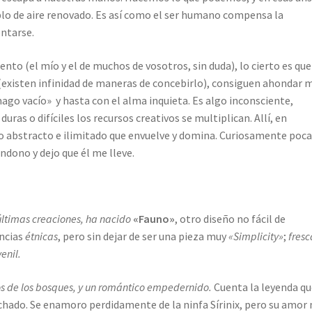
oplo de aire renovado. Es así como el ser humano compensa la
entarse.
nto (el mío y el de muchos de vosotros, sin duda), lo cierto es que
 (existen infinidad de maneras de concebirlo), consiguen ahondar 
mago vacío» y hasta con el alma inquieta. Es algo inconsciente,
uras o difíciles los recursos creativos se multiplican. Allí, en
go abstracto e ilimitado que envuelve y domina. Curiosamente poc
dono y dejo que él me lleve.
últimas creaciones, ha nacido
«Fauno»
, otro diseño no fácil de
ncias
étnicas
, pero sin dejar de ser una pieza muy
«Simplicity»
;
fresc
venil.
os de los bosques, y un romántico empedernido.
Cuenta la leyenda qu
chado. Se enamoro perdidamente de la ninfa Sírinix, pero su amor