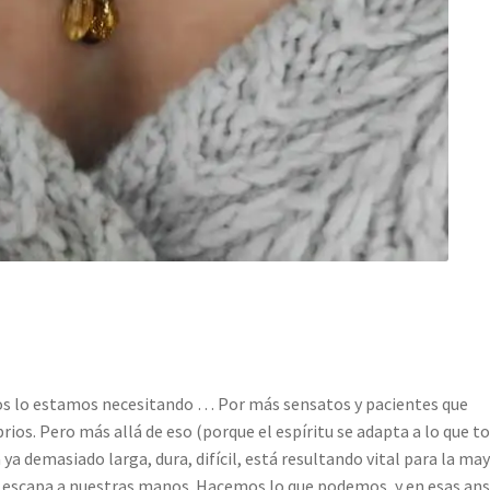
dos lo estamos necesitando … Por más sensatos y pacientes que
ios. Pero más allá de eso (porque el espíritu se adapta a lo que t
ya demasiado larga, dura, difícil, está resultando vital para la ma
e escapa a nuestras manos. Hacemos lo que podemos, y en esas ans