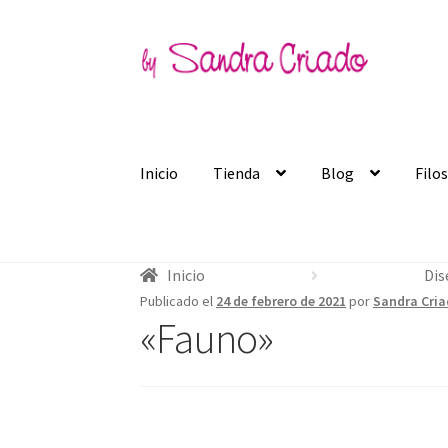
Ir
Ir
a
al
la
contenido
navegación
Inicio
Tienda
Blog
Filo
Inicio
Dis
Publicado el
24 de febrero de 2021
por
Sandra Cri
«Fauno»