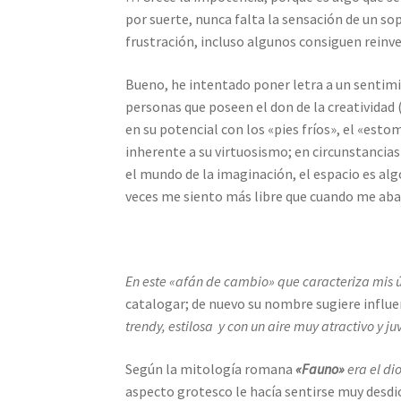
por suerte, nunca falta la sensación de un s
frustración, incluso algunos consiguen reinv
Bueno, he intentado poner letra a un sentimie
personas que poseen el don de la creatividad
en su potencial con los «pies fríos», el «esto
inherente a su virtuosismo; en circunstancias d
el mundo de la imaginación, el espacio es al
veces me siento más libre que cuando me aban
En este «afán de cambio» que caracteriza mis 
catalogar; de nuevo su nombre sugiere influe
trendy, estilosa y con un aire muy atractivo y ju
Según la mitología romana
«Fauno»
era el
di
aspecto grotesco le hacía sentirse muy desdi