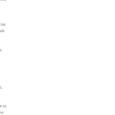
 las
más
as
a,
e su
 no