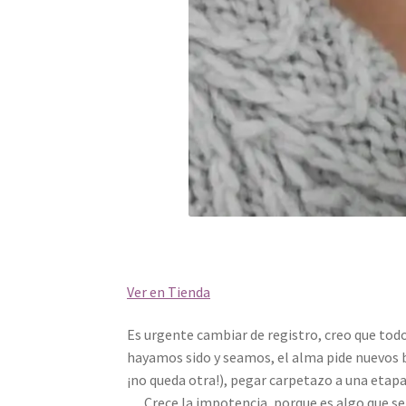
Ver en Tienda
Es urgente cambiar de registro, creo que to
hayamos sido y seamos, el alma pide nuevos br
¡no queda otra!), pegar carpetazo a una etapa 
… Crece la impotencia, porque es algo que s