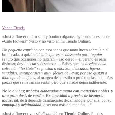
Ver en Tienda
«Just a flower»
, otro sutil y bonito colgante, siguiendo la estela de
«Cute Flowers” (visto y no visto en mi Tienda Online).
Un pequeño capricho
con esos tonos que tanto lucen sobre la piel
bronceada, o quizá
el detalle que estás buscando para regalar
,
seguro que ocasiones no faltarán – eso deseo – el verano es para
disfrutar, desconectar y descansar … Sabes que lo
s diseños de la
colección “So Cute” se prestan a ello. Son delicados, ligeros,
versátiles, intemporales y muy fáciles de llevar, por eso gustan a
todo tipo de mujeres
, al margen de su estilo o preferencias; pequeñas
piezas que se llevan sin sentir, pero que a nadie dejan indiferente.
No lo olvides;
trabajos elaborados a mano con materiales nobles y
una gran dosis de cariño. Exclusividad a precios de bisutería
industrial,
de ti depende desmarcarte; decantándote por ella, por su
empaque y originalidad
, o ser una más del montón …“
«Just a flower»
ya está
disponible
en
Tienda Online
. Puedes