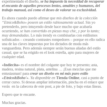
experimentado el diseño,
se ha impuesto la necesidad de recuperar
el encanto de aquellos procesos lentos, amables y humanos, del
trabajo manual, así como el deseo de valorar su exclusividad.
Es ahora cuando puedo afirmar que
mis diseños de la colección
“Etnico&Boho» poseen un estilo rabiosamente actual.
Sin yo
pretenderlo, pero intuyendo desde hace mucho que acabaría
ocurriendo,
se han convertido en piezas muy chic, y por lo tanto;
muy demandadas
. Lo más trendy es combinarlas con estilismos
sofisticados – creando contrastes rompedores – porque en ello radica
una de las claves impuestas por los dictados de moda más
vanguardista. Pero además siempre serán buenas aliadas del estilo
casual, que se ha erigido en el look estrella, apto para mujeres de
cualquier edad.
«Indiecita»
es el nombre del colgante que hoy te presento; asta,
madera, resina natural, plata, antelina … ¡Esas mezclas que me
entusiasman! para
crear un diseño en mi más puro estilo
«Etnico&Boho'»
.
Ya disponible en
Tienda Online
, casi a punto de
cerrar curso. Si deseas ampliar información, pincha en el enlace que
verás en la cabecera de este post, a pie de foto, y bajo estas líneas.
Espero que te encante.
Muchas gracias.