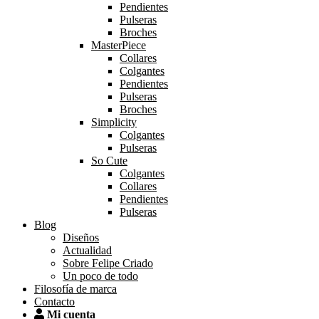
Pendientes
Pulseras
Broches
MasterPiece
Collares
Colgantes
Pendientes
Pulseras
Broches
Simplicity
Colgantes
Pulseras
So Cute
Colgantes
Collares
Pendientes
Pulseras
Blog
Diseños
Actualidad
Sobre Felipe Criado
Un poco de todo
Filosofía de marca
Contacto
Mi cuenta