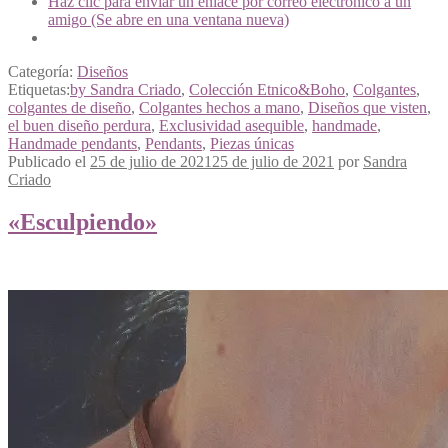
Haz clic para enviar un enlace por correo electrónico a un
amigo (Se abre en una ventana nueva)
Categoría:
Diseños
Etiquetas:
by Sandra Criado
,
Colección Etnico&Boho
,
Colgantes
,
colgantes de diseño
,
Colgantes hechos a mano
,
Diseños que visten
,
el buen diseño perdura
,
Exclusividad asequible
,
handmade
,
Handmade pendants
,
Pendants
,
Piezas únicas
Publicado el
25 de julio de 2021
25 de julio de 2021
por
Sandra
Criado
«Esculpiendo»