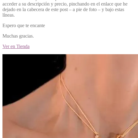
acceder a su descripción y precio, pinchando en el enlace que he
dejado en la cabecera de este post – a pie de foto – y bajo estas
líneas.
Espero que te encante
Muchas gracias.
Ver en Tienda