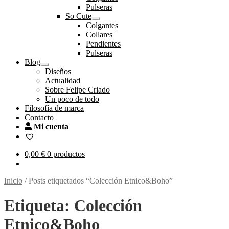
el
Pulseras
menú
So Cute
hijo
Expandir
Colgantes
el
Collares
menú
Pendientes
hijo
Pulseras
Blog
Expandir
Diseños
el
Actualidad
menú
Sobre Felipe Criado
hijo
Un poco de todo
Filosofía de marca
Contacto
Mi cuenta
0,00
€
0 productos
Inicio
/
Posts etiquetados “Colección Etnico&Boho”
Etiqueta:
Colección
Etnico&Boho