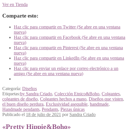
Ver en Tienda
Comparte esto:
Haz clic para compartir en Twitter (Se abre en una ventana
nueva)
Haz clic para compartir en Facebook (Se abre en una ventana
nueva)
Haz clic para compartir en Pinterest (Se abre en una ventana
nueva)
Haz clic para compartir en LinkedIn (Se abre en una ventana
nueva)
Haz clic para enviar un enlace por correo electrónico a un
amigo (Se abre en una ventana nueva)
Categoría:
Diseños
Etiquetas:
by Sandra Criado
,
Colección Etnico&Boho
,
Colgantes
,
colgantes de diseño
,
Colgantes hechos a mano
,
Diseños que visten
,
el buen diseño perdura
,
Exclusividad asequible
,
handmade
,
Handmade pendants
,
Pendants
,
Piezas únicas
Publicado el
18 de julio de 2021
por
Sandra Criado
«Pretty Hippie&Boho»