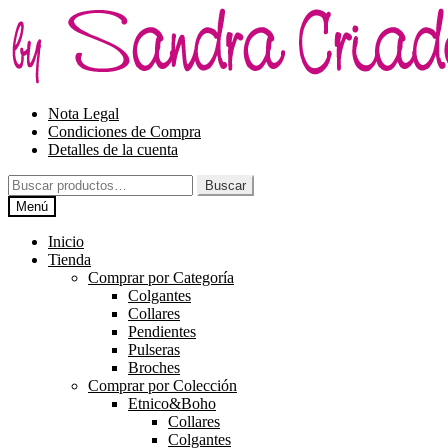
Ir
Ir
a
al
la
contenido
navegación
Nota Legal
Condiciones de Compra
Detalles de la cuenta
Buscar
Buscar
por:
Menú
Inicio
Tienda
Comprar por Categoría
Colgantes
Collares
Pendientes
Pulseras
Broches
Comprar por Colección
Etnico&Boho
Collares
Colgantes