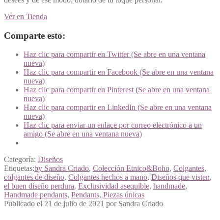
Ver en Tienda
Comparte esto:
Haz clic para compartir en Twitter (Se abre en una ventana
nueva)
Haz clic para compartir en Facebook (Se abre en una ventana
nueva)
Haz clic para compartir en Pinterest (Se abre en una ventana
nueva)
Haz clic para compartir en LinkedIn (Se abre en una ventana
nueva)
Haz clic para enviar un enlace por correo electrónico a un
amigo (Se abre en una ventana nueva)
Categoría:
Diseños
Etiquetas:
by Sandra Criado
,
Colección Etnico&Boho
,
Colgantes
,
colgantes de diseño
,
Colgantes hechos a mano
,
Diseños que visten
,
el buen diseño perdura
,
Exclusividad asequible
,
handmade
,
Handmade pendants
,
Pendants
,
Piezas únicas
Publicado el
21 de julio de 2021
por
Sandra Criado