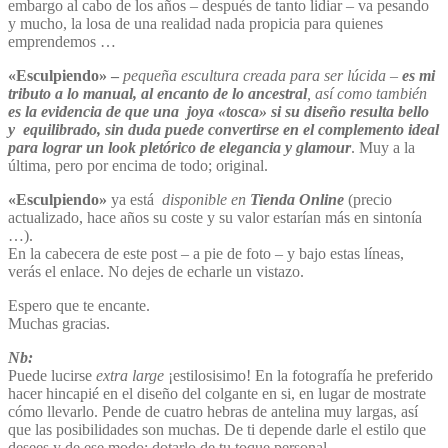
embargo al cabo de los años – después de tanto lidiar – va pesando
y mucho, la losa de una realidad nada propicia para quienes
emprendemos …
«Esculpiendo» –
pequeña escultura creada para ser lúcida –
es mi
tributo a lo manual, al encanto de lo ancestral
, así como también
es la evidencia de que una joya «tosca» si su diseño resulta bello
y equilibrado, sin duda puede convertirse en el complemento ideal
para lograr un look pletórico de elegancia y glamour
. Muy a la
última, pero por encima de todo; original.
«Esculpiendo»
ya está
disponible en
Tienda Online
(precio
actualizado, hace años su coste y su valor estarían más en sintonía
…).
En la cabecera de este post – a pie de foto – y bajo estas líneas,
verás el enlace. No dejes de echarle un vistazo.
Espero que te encante.
Muchas gracias.
Nb:
Puede lucirse
extra large
¡estilosisimo! En la fotografía he preferido
hacer hincapié en el diseño del colgante en si, en lugar de mostrate
cómo llevarlo. Pende de cuatro hebras de antelina muy largas, así
que las posibilidades son muchas. De ti depende darle el estilo que
desees y de ese modo; dotarlo de tu toque personal.