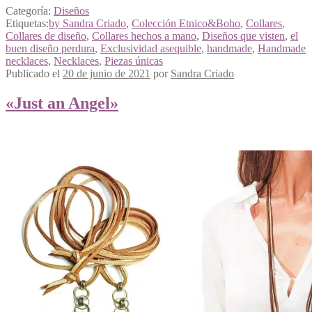
Categoría:
Diseños
Etiquetas:
by Sandra Criado
,
Colección Etnico&Boho
,
Collares
,
Collares de diseño
,
Collares hechos a mano
,
Diseños que visten
,
el
buen diseño perdura
,
Exclusividad asequible
,
handmade
,
Handmade
necklaces
,
Necklaces
,
Piezas únicas
Publicado el
20 de junio de 2021
por
Sandra Criado
«Just an Angel»