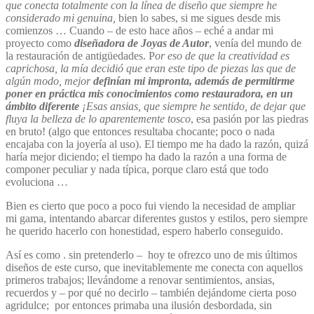
que conecta totalmente con la línea de diseño que siempre he
considerado mi genuina,
bien lo sabes, si me sigues desde mis
comienzos … Cuando – de esto hace años – eché a andar mi
proyecto como
diseñadora de Joyas de Autor
, venía del mundo de
la restauración de antigüedades. P
or eso de que la creatividad es
caprichosa, la mía decidió que eran este tipo de piezas las que de
algún modo, mejor
definían mi impronta, además de permitirme
poner en práctica mis conocimientos como restauradora, en un
ámbito diferente
¡Esas ansias, que siempre he sentido, de dejar que
fluya la belleza de lo aparentemente tosco
, esa pasión por las piedras
en bruto! (algo que entonces resultaba chocante; poco o nada
encajaba con la joyería al uso). El tiempo me ha dado la razón, quizá
haría mejor diciendo; el tiempo ha dado la razón a una forma de
componer peculiar y nada típica, porque claro está que todo
evoluciona …
Bien es cierto que poco a poco fui viendo la necesidad de ampliar
mi gama, intentando abarcar diferentes gustos y estilos, pero siempre
he querido hacerlo con honestidad, espero haberlo conseguido.
Así es como . sin pretenderlo – hoy te ofrezco uno de mis últimos
diseños de este curso, que inevitablemente me conecta con aquellos
primeros trabajos; llevándome a renovar sentimientos, ansias,
recuerdos y – por qué no decirlo – también dejándome cierta poso
agridulce; por entonces primaba una ilusión desbordada, sin