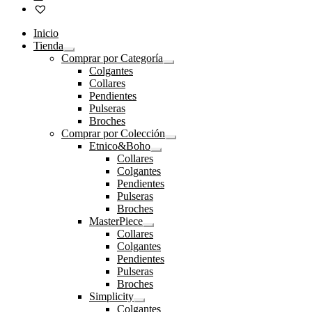
Inicio
Tienda
Expandir
Comprar por Categoría
el
Expandir
Colgantes
menú
el
Collares
hijo
menú
Pendientes
hijo
Pulseras
Broches
Comprar por Colección
Expandir
Etnico&Boho
el
Expandir
Collares
menú
el
Colgantes
hijo
menú
Pendientes
hijo
Pulseras
Broches
MasterPiece
Expandir
Collares
el
Colgantes
menú
Pendientes
hijo
Pulseras
Broches
Simplicity
Expandir
Colgantes