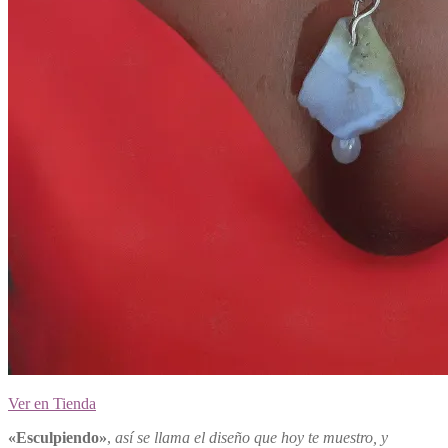
Ver en Tienda
«Esculpiendo»
,
así se llama el diseño que hoy te muestro, y