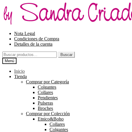
Ir
Ir
a
al
la
contenido
navegación
Nota Legal
Condiciones de Compra
Detalles de la cuenta
Buscar
Buscar
por:
Menú
Inicio
Tienda
Comprar por Categoría
Colgantes
Collares
Pendientes
Pulseras
Broches
Comprar por Colección
Etnico&Boho
Collares
Colgantes