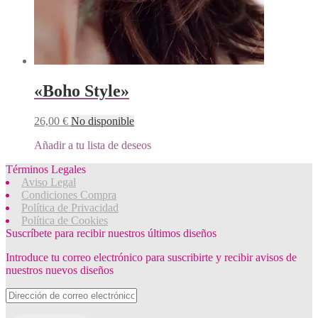
«Boho Style»
26,00
€
No disponible
Añadir a tu lista de deseos
Términos Legales
Aviso Legal
Condiciones Compra
Política de Privacidad
Política de Cookies
Suscríbete para recibir nuestros últimos diseños
Introduce tu correo electrónico para suscribirte y recibir avisos de
nuestros nuevos diseños
Dirección
de