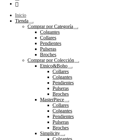
Inicio
Tienda
Expandir
Comprar por Categoría
el
Expandir
Colgantes
menú
el
Collares
hijo
menú
Pendientes
hijo
Pulseras
Broches
Comprar por Colección
Expandir
Etnico&Boho
el
Expandir
Collares
menú
el
Colgantes
hijo
menú
Pendientes
hijo
Pulseras
Broches
MasterPiece
Expandir
Collares
el
Colgantes
menú
Pendientes
hijo
Pulseras
Broches
Simplicity
Expandir
Colgantes