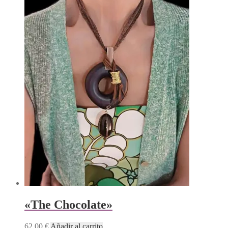
«The Chocolate»
62,00
€
Añadir al carrito