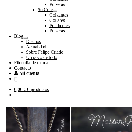
el
Pulseras
menú
So Cute
hijo
Expandir
Colgantes
el
Collares
menú
Pendientes
hijo
Pulseras
Blog
Expandir
Diseños
el
Actualidad
menú
Sobre Felipe Criado
hijo
Un poco de todo
Filosofía de marca
Contacto
Mi cuenta
0,00
€
0 productos