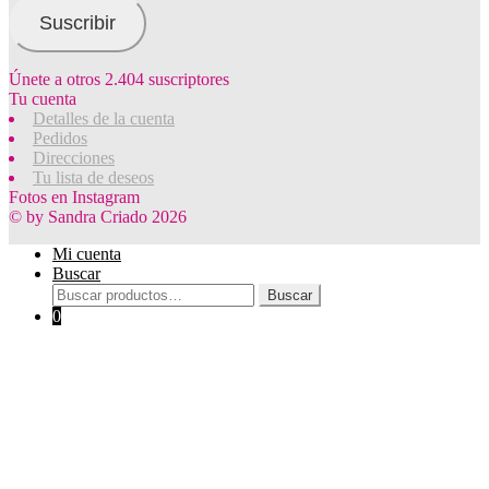
correo
electrónico
Suscribir
Únete a otros 2.404 suscriptores
Tu cuenta
Detalles de la cuenta
Pedidos
Direcciones
Tu lista de deseos
Fotos en Instagram
© by Sandra Criado 2026
Mi cuenta
Buscar
Buscar
Buscar
por:
0