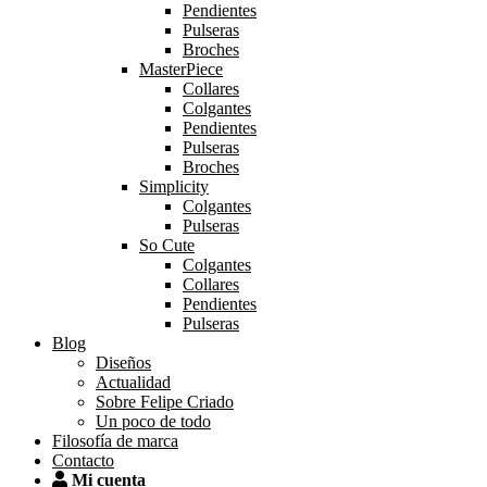
Pendientes
Pulseras
Broches
MasterPiece
Collares
Colgantes
Pendientes
Pulseras
Broches
Simplicity
Colgantes
Pulseras
So Cute
Colgantes
Collares
Pendientes
Pulseras
Blog
Diseños
Actualidad
Sobre Felipe Criado
Un poco de todo
Filosofía de marca
Contacto
Mi cuenta