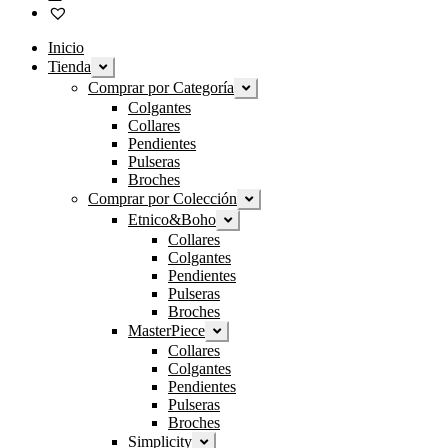
Inicio
Tienda
Expandir
el
Comprar por Categoría
Expandir
menú
el
Colgantes
hijo
menú
Collares
hijo
Pendientes
Pulseras
Broches
Comprar por Colección
Expandir
el
Etnico&Boho
Expandir
menú
el
Collares
hijo
menú
Colgantes
hijo
Pendientes
Pulseras
Broches
MasterPiece
Expandir
el
Collares
menú
Colgantes
hijo
Pendientes
Pulseras
Broches
Simplicity
Expandir