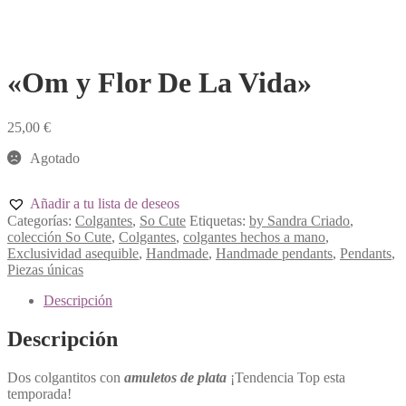
«Om y Flor De La Vida»
25,00
€
Agotado
Añadir a tu lista de deseos
Categorías:
Colgantes
,
So Cute
Etiquetas:
by Sandra Criado
,
colección So Cute
,
Colgantes
,
colgantes hechos a mano
,
Exclusividad asequible
,
Handmade
,
Handmade pendants
,
Pendants
,
Piezas únicas
Descripción
Descripción
Dos colgantitos con
amuletos de plata
¡Tendencia Top esta
temporada!