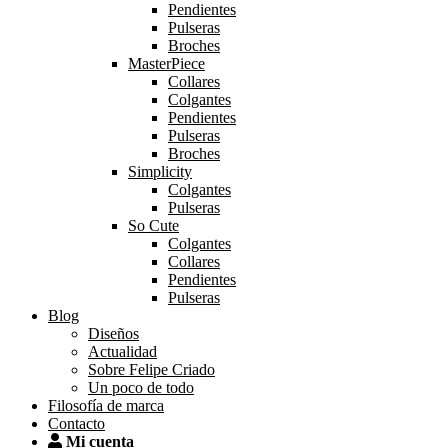
Pendientes
Pulseras
Broches
MasterPiece
Collares
Colgantes
Pendientes
Pulseras
Broches
Simplicity
Colgantes
Pulseras
So Cute
Colgantes
Collares
Pendientes
Pulseras
Blog
Diseños
Actualidad
Sobre Felipe Criado
Un poco de todo
Filosofía de marca
Contacto
Mi cuenta