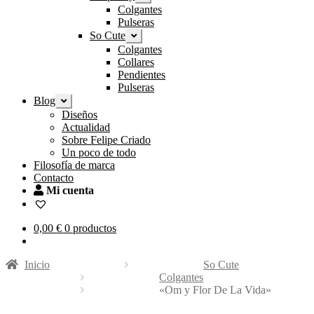
el
Colgantes
menú
Pulseras
hijo
So Cute
Expandir
el
Colgantes
menú
Collares
hijo
Pendientes
Pulseras
Blog
Expandir
el
Diseños
menú
Actualidad
hijo
Sobre Felipe Criado
Un poco de todo
Filosofía de marca
Contacto
Mi cuenta
0,00
€
0 productos
Inicio
So Cute
Colgantes
«Om y Flor De La Vida»