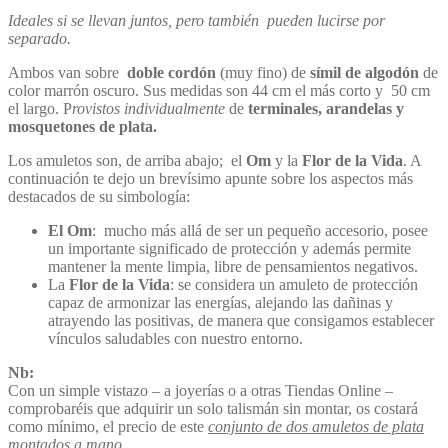
Ideales si se llevan juntos, pero también pueden lucirse por
separado.
Ambos van sobre
doble cordón
(muy fino) de
símil de algodón
de
color marrón oscuro. Sus medidas son 44 cm el más corto y 50 cm
el largo. P
rovistos individualmente
de
terminales, arandelas y
mosquetones de plata.
Los amuletos son, de arriba abajo; el
Om
y la
Flor de la Vida
. A
continuación te dejo un brevísimo apunte sobre los aspectos más
destacados de su simbología:
El Om
: mucho más allá de ser un pequeño accesorio, posee
un importante significado de protección y además permite
mantener la mente limpia, libre de pensamientos negativos.
La
Flor de la Vida
: se considera un amuleto de protección
capaz de armonizar las energías, alejando las dañinas y
atrayendo las positivas, de manera que consigamos establecer
vínculos saludables con nuestro entorno.
Nb:
Con un simple vistazo – a joyerías o a otras Tiendas Online –
comprobaréis que adquirir un solo talismán sin montar, os costará
como mínimo, el precio de este
conjunto de dos amuletos de plata
montados a mano
.