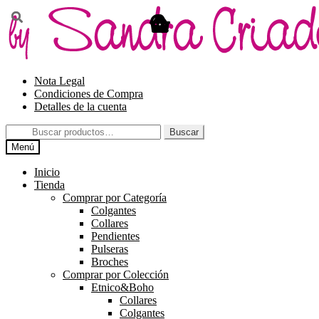
Ir
Ir
a
al
la
contenido
navegación
Nota Legal
Condiciones de Compra
Detalles de la cuenta
Buscar
Buscar
por:
Menú
Inicio
Tienda
Comprar por Categoría
Colgantes
Collares
Pendientes
Pulseras
Broches
Comprar por Colección
Etnico&Boho
Collares
Colgantes