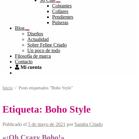
So Cute
hijo
Expandir
Colgantes
el
Collares
menú
Pendientes
hijo
Pulseras
Blog
Expandir
Diseños
el
Actualidad
menú
Sobre Felipe Criado
hijo
Un poco de todo
Filosofía de marca
Contacto
Mi cuenta
Inicio
/
Posts etiquetados “Boho Style”
Etiqueta:
Boho Style
Publicado el
5 de mayo de 2021
por
Sandra Criado
«¡Oh Crazy Boho!»