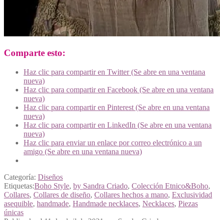
Comparte esto:
Haz clic para compartir en Twitter (Se abre en una ventana
nueva)
Haz clic para compartir en Facebook (Se abre en una ventana
nueva)
Haz clic para compartir en Pinterest (Se abre en una ventana
nueva)
Haz clic para compartir en LinkedIn (Se abre en una ventana
nueva)
Haz clic para enviar un enlace por correo electrónico a un
amigo (Se abre en una ventana nueva)
Categoría:
Diseños
Etiquetas:
Boho Style
,
by Sandra Criado
,
Colección Etnico&Boho
,
Collares
,
Collares de diseño
,
Collares hechos a mano
,
Exclusividad
asequible
,
handmade
,
Handmade necklaces
,
Necklaces
,
Piezas
únicas