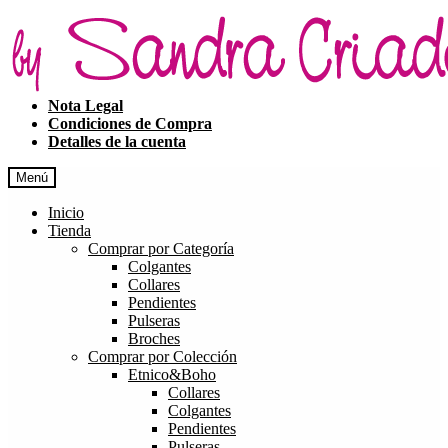
Ir
Ir
a
al
la
contenido
navegación
Nota Legal
Condiciones de Compra
Detalles de la cuenta
Menú
Inicio
Tienda
Comprar por Categoría
Colgantes
Collares
Pendientes
Pulseras
Broches
Comprar por Colección
Etnico&Boho
Collares
Colgantes
Pendientes
Pulseras