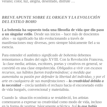
verano; color, luz, alegría, desenfado, disfrute …
BREVE APUNTE SOBRE EL ORIGEN Y LA EVOLUCIÓN
DEL ESTILO BOHO
La bohemia ha supuesto toda una filosofía de vida que dio paso
a un singular estilo
. Desde sus inicios – hace más de doscientos
años – su significado ha ido evolucionando a través de
manifestaciones muy diversas, pero siempre básicamente fiel a su
esencia.
Para entender el auténtico
significado de bohemia
debemos
remontarnos a finales del siglo XVIII. Con la Revolución Francesa,
la clase media; artistas, escritores, poetas y creativos en general, se
convirtió en una clase empobrecida.
Obligados a vivir con escasos
recursos, sus hábitos fueron trasformándose; a medida que
aumentaba su pasión por defender la libertad del individuo, y por el
arte en cualquiera de sus manifestaciones
–
la creatividad debida a
la necesidad
– crecía también el rechazo hacia el encorsetado estilo
de vida burgués, convencional y materialista.
Cuando la situación económica se restableció, los artistas
comenzaron a expresar su creatividad como modo de vida, incluso
en la forma de vestirse, básicamente ecléctica. Así
lo que había