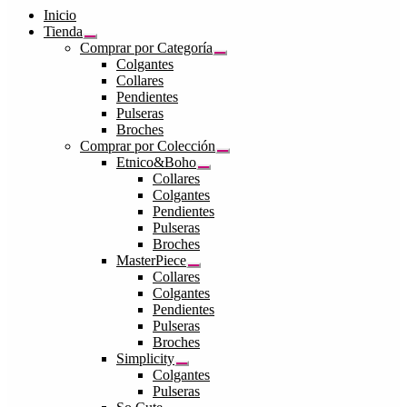
Inicio
Tienda
Expandir
Comprar por Categoría
el
Expandir
Colgantes
menú
el
Collares
hijo
menú
Pendientes
hijo
Pulseras
Broches
Comprar por Colección
Expandir
Etnico&Boho
el
Expandir
Collares
menú
el
Colgantes
hijo
menú
Pendientes
hijo
Pulseras
Broches
MasterPiece
Expandir
Collares
el
Colgantes
menú
Pendientes
hijo
Pulseras
Broches
Simplicity
Expandir
Colgantes
el
Pulseras
menú