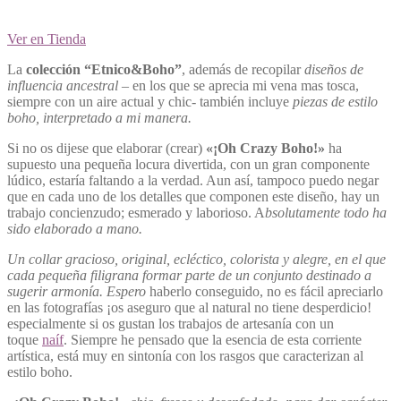
Ver en Tienda
La
colección “Etnico&Boho”
, además de recopilar
diseños de
influencia ancestral
– en los que se aprecia mi vena mas tosca,
siempre con un aire actual y chic- también incluye
piezas de estilo
boho, interpretado a mi manera.
Si no os dijese que elaborar (crear)
«¡Oh Crazy Boho!»
ha
supuesto una pequeña locura divertida, con un gran componente
lúdico, estaría faltando a la verdad. Aun así, tampoco puedo negar
que en cada uno de los detalles que componen este diseño, hay un
trabajo concienzudo; esmerado y laborioso. A
bsolutamente todo ha
sido elaborado a mano.
Un collar gracioso, original, ecléctico, colorista y alegre, en el que
cada pequeña filigrana formar parte de un conjunto destinado a
sugerir armonía. Espero
haberlo conseguido, no es fácil apreciarlo
en las fotografías ¡os aseguro que al natural no tiene desperdicio!
especialmente si os gustan los trabajos de artesanía con un
toque
naíf
. Siempre he pensado que la esencia de esta corriente
artística, está muy en sintonía con los rasgos que caracterizan al
estilo boho.