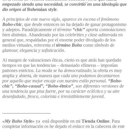
empezado siendo una necesidad, se convirtió´en una ideología que
dio origen al
Bohemian style
.
A principios de este nuevo siglo, aparece en escena el fenómeno
Boho-chic
, que desde entonces no ha dejado de ganar protagonismo
y adeptos. Paradójicamente
el término
“chic”
aporta connotaciones
bien distintas
. Abanderado por las
celebrities y clase adinerada
en
general que, respaldadas por el enorme poder divulgado de los
medios virtuales,
reinventa el
término Boho
como
símbolo de
glamour, elegancia y sofisticación
.
Al margen de valoraciones éticas, cierto es que atrás han quedado
tiempos en que las tendencias – demasiado efímeras – imponían
patrones estrictos.
La moda se ha democratizado
; la oferta es muy
amplia y abierta, de manera que
cada uno podamos decantarnos
por aquello que mejor encaje con nuestro estilo personal
.
“Boho-
chic”, “Boho-casual”, “Boho-étnico”
, son diferentes versiones de
una tendencia que pisa fuerte, por su carácter ecléctico y su aire
desenfadado, fresco, colorista e irresistiblemente juvenil.
_____________________
«My Boho Style»
ya está disponible en mi
Tienda Online
. Para
completar información os he dejado el
enlace
en la cabecera de este