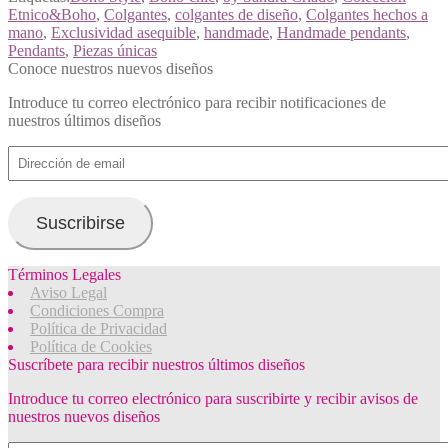
Etnico&Boho
,
Colgantes
,
colgantes de diseño
,
Colgantes hechos a
mano
,
Exclusividad asequible
,
handmade
,
Handmade pendants
,
Pendants
,
Piezas únicas
Conoce nuestros nuevos diseños
Introduce tu correo electrónico para recibir notificaciones de
nuestros últimos diseños
Dirección
de
email
Suscribirse
Términos Legales
Aviso Legal
Condiciones Compra
Política de Privacidad
Política de Cookies
Suscríbete para recibir nuestros últimos diseños
Introduce tu correo electrónico para suscribirte y recibir avisos de
nuestros nuevos diseños