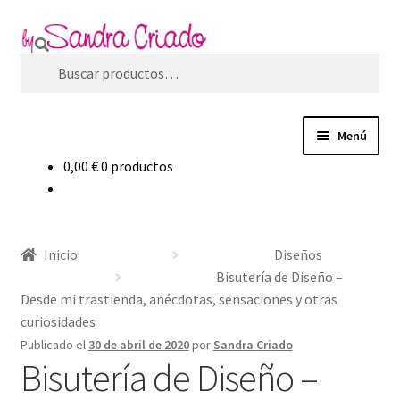
Ir
Ir
Buscar
a
al
Buscar
la
contenido
por:
navegación
Menú
0,00
€
0 productos
Inicio
Expandi
Tienda
el
Inicio
Diseños
menú
Expandi
Blog
Bisutería de Diseño –
hijo
el
Desde mi trastienda, anécdotas, sensaciones y otras
menú
Filosofía de marca
curiosidades
hijo
Publicado el
30 de abril de 2020
por
Sandra Criado
Bisutería de Diseño –
Contacto