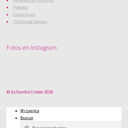
Detalles de la cuenta
Pedidos
Direcciones
Tu lista de deseos
Fotos en Instagram
© by Sandra Criado 2026
Mi cuenta
Buscar
Buscar
Buscar