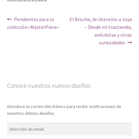
Navegación
Anterior:
Siguiente:
Pendientes para la
El Broche; de Utensilio a Joya
colección «MasterPiece»
– Desde mi trastienda,
de
anécdotas y otras
entradas
curiosidades
Conoce nuestros nuevos diseños
Introduce tu correo electrónico para recibir notificaciones de
nuestros últimos diseños
Dirección
de