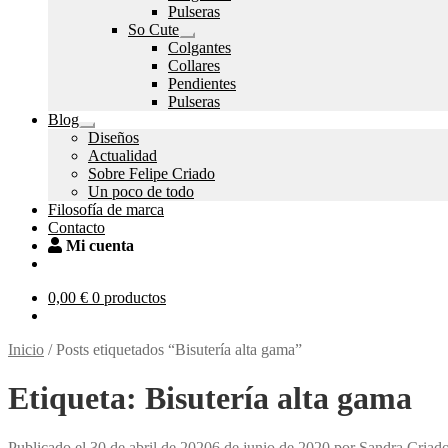
el
Pulseras
menú
So Cute
hijo
Expandir
Colgantes
el
Collares
menú
Pendientes
hijo
Pulseras
Blog
Expandir
Diseños
el
Actualidad
menú
Sobre Felipe Criado
hijo
Un poco de todo
Filosofía de marca
Contacto
Mi cuenta
0,00
€
0 productos
Inicio
/
Posts etiquetados “Bisutería alta gama”
Etiqueta:
Bisutería alta gama
Publicado el
30 de abril de 2020
6 de junio de 2020
por
Sandra Criad