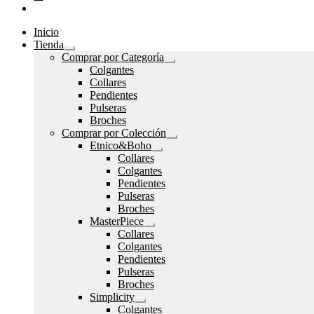
Inicio
Tienda
Expandir
Comprar por Categoría
el
Expandir
Colgantes
menú
el
Collares
hijo
menú
Pendientes
hijo
Pulseras
Broches
Comprar por Colección
Expandir
Etnico&Boho
el
Expandir
Collares
menú
el
Colgantes
hijo
menú
Pendientes
hijo
Pulseras
Broches
MasterPiece
Expandir
Collares
el
Colgantes
menú
Pendientes
hijo
Pulseras
Broches
Simplicity
Expandir
Colgantes