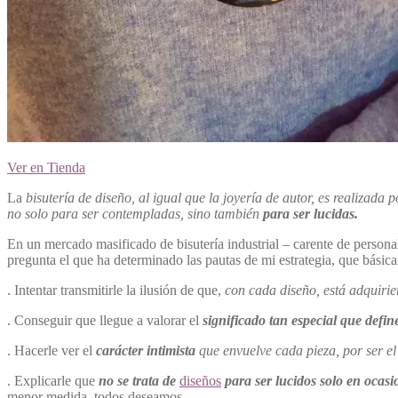
Ver en Tienda
La
bisutería de diseño, al igual que la joyería de autor, es realizada 
no solo para ser contempladas, sino también
para ser lucidas.
En un mercado masificado de bisutería industrial – carente de persona
pregunta el que ha determinado las pautas de mi estrategia, que básic
. Intentar transmitirle la ilusión de que,
con cada diseño, está adquiri
. Conseguir que llegue a valorar el
significado tan especial que define
. Hacerle ver el
carácter intimista
que envuelve cada pieza, por ser el
. Explicarle que
no se trata de
diseños
para ser lucidos solo en ocasi
menor medida, todos deseamos.