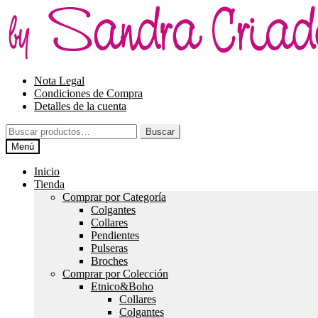
Ir
Ir
a
al
la
contenido
navegación
Nota Legal
Condiciones de Compra
Detalles de la cuenta
Buscar
Buscar
por:
Menú
Inicio
Tienda
Comprar por Categoría
Colgantes
Collares
Pendientes
Pulseras
Broches
Comprar por Colección
Etnico&Boho
Collares
Colgantes