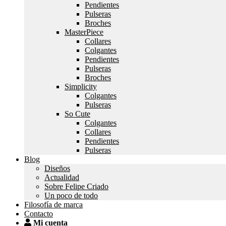
Pendientes
Pulseras
Broches
MasterPiece
Collares
Colgantes
Pendientes
Pulseras
Broches
Simplicity
Colgantes
Pulseras
So Cute
Colgantes
Collares
Pendientes
Pulseras
Blog
Diseños
Actualidad
Sobre Felipe Criado
Un poco de todo
Filosofía de marca
Contacto
Mi cuenta