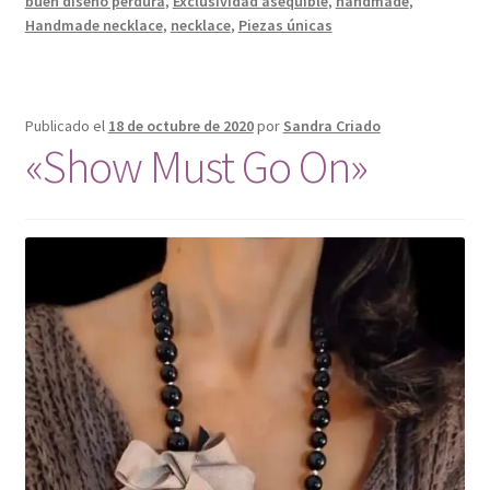
buen diseño perdura
,
Exclusividad asequible
,
handmade
,
Handmade necklace
,
necklace
,
Piezas únicas
Publicado el
18 de octubre de 2020
por
Sandra Criado
«Show Must Go On»