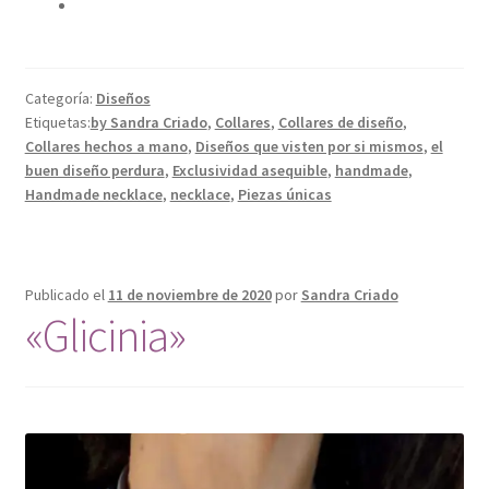
Categoría:
Diseños
Etiquetas:
by Sandra Criado
,
Collares
,
Collares de diseño
,
Collares hechos a mano
,
Diseños que visten por si mismos
,
el
buen diseño perdura
,
Exclusividad asequible
,
handmade
,
Handmade necklace
,
necklace
,
Piezas únicas
Publicado el
11 de noviembre de 2020
por
Sandra Criado
«Glicinia»