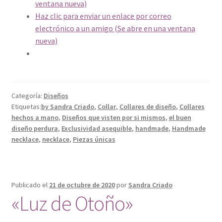
ventana nueva)
Haz clic para enviar un enlace por correo
electrónico a un amigo (Se abre en una ventana
nueva)
Categoría:
Diseños
Etiquetas:
by Sandra Criado
,
Collar
,
Collares de diseño
,
Collares
hechos a mano
,
Diseños que visten por si mismos
,
el buen
diseño perdura
,
Exclusividad asequible
,
handmade
,
Handmade
necklace
,
necklace
,
Piezas únicas
Publicado el
21 de octubre de 2020
por
Sandra Criado
«Luz de Otoño»