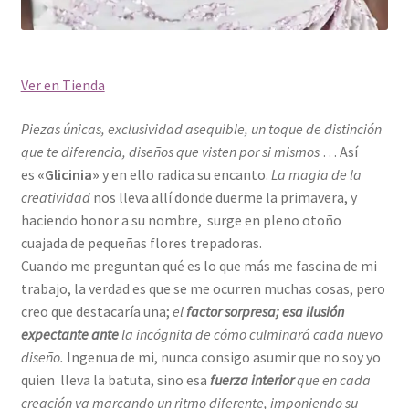
Ver en Tienda
Piezas únicas, exclusividad asequible, un toque de distinción
que te diferencia, diseños que visten por si mismos
… Así
es
«Glicinia»
y en ello radica su encanto.
La magia de la
creatividad
nos lleva allí donde duerme la primavera, y
haciendo honor a su nombre, surge en pleno otoño
cuajada de pequeñas flores trepadoras.
Cuando me preguntan qué es lo que más me fascina de mi
trabajo, la verdad es que se me ocurren muchas cosas, pero
creo que destacaría una;
el
factor sorpresa; esa ilusión
expectante ante
la incógnita de cómo culminará cada nuevo
diseño.
Ingenua de mi, nunca consigo asumir que no soy yo
quien lleva la batuta, sino esa
fuerza interior
que en cada
creación va marcando un ritmo diferente, imponiendo su