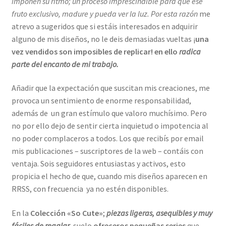
imponen su ritmo; un proceso imprescindible para que ese
fruto exclusivo, madure y pueda ver la luz. Por esta razón
me
atrevo a sugeridos que si estáis interesados en adquirir
alguno de mis diseños, no le deis demasiadas vueltas ¡
una
vez vendidos son imposibles de replicar! en ello
radica
parte del encanto de mi trabajo.
Añadir que la expectación que suscitan mis creaciones, me
provoca un sentimiento de enorme responsabilidad,
además de un gran estímulo que valoro muchísimo. Pero
no por ello dejo de sentir cierta inquietud o impotencia al
no poder complaceros a todos. Los que recibís por email
mis publicaciones – suscriptores de la web – contáis con
ventaja. Sois seguidores entusiastas y activos, esto
propicia el hecho de que, cuando mis diseños aparecen en
RRSS, con frecuencia ya no estén disponibles.
En la
Colección «So Cute»
;
piezas ligeras, asequibles y muy
fáciles de regalar
, suelo
ofreceros pequeñas series
que