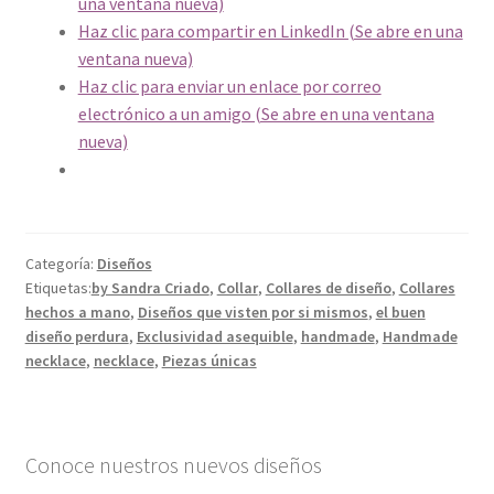
una ventana nueva)
Haz clic para compartir en LinkedIn (Se abre en una
ventana nueva)
Haz clic para enviar un enlace por correo
electrónico a un amigo (Se abre en una ventana
nueva)
Categoría:
Diseños
Etiquetas:
by Sandra Criado
,
Collar
,
Collares de diseño
,
Collares
hechos a mano
,
Diseños que visten por si mismos
,
el buen
diseño perdura
,
Exclusividad asequible
,
handmade
,
Handmade
necklace
,
necklace
,
Piezas únicas
Conoce nuestros nuevos diseños