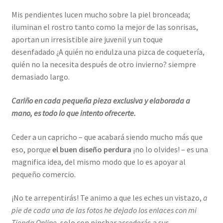
Mis pendientes lucen mucho sobre la piel bronceada;
iluminan el rostro tanto como la mejor de las sonrisas,
aportan un irresistible aire juvenil y un toque
desenfadado ¿A quién no endulza una pizca de coquetería,
quién no la necesita después de otro invierno? siempre
demasiado largo.
Cariño en cada pequeña pieza exclusiva y elaborada a
mano, es todo lo que intento ofrecerte.
Ceder a un capricho – que acabará siendo mucho más que
eso, porque
el buen diseño perdura
¡no lo olvides! – es una
magnifica idea, del mismo modo que lo es apoyar al
pequeño comercio.
¡No te arrepentirás! Te animo a que les eches un vistazo,
a
pie de cada una de las fotos he dejado los enlaces con mi
Tienda Online,
solo con pinchar accederás a sus