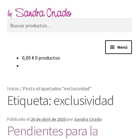
Ir
Ir
Buscar
a
al
Buscar
la
contenido
por:
navegación
Menú
0,00
€
0 productos
Inicio
Expand
Tienda
el
Inicio
/
Posts etiquetados “exclusividad”
menú
Expand
Blog
Etiqueta:
exclusividad
hijo
el
menú
Filosofía de marca
hijo
Publicado el
26 de abril de 2020
por
Sandra Criado
Pendientes para la
Contacto