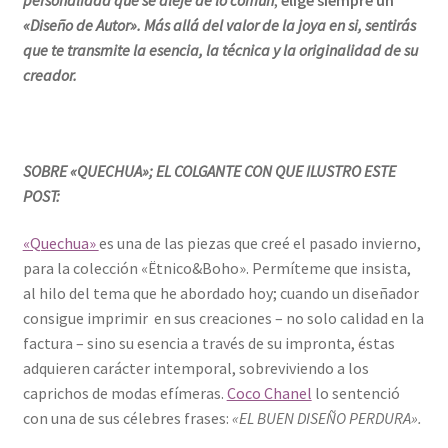
personalidad que se aleje de lo común
,
elige siempre un
«Diseño de Autor». Más allá del valor de la joya en si, sentirás
que te transmite la esencia, la técnica y la originalidad de su
creador.
SOBRE «QUECHUA»; EL COLGANTE CON QUE ILUSTRO ESTE
POST:
«Quechua»
es una de las piezas que creé el pasado invierno,
para la colección «Ëtnico&Boho». Permíteme que insista,
al hilo del tema que he abordado hoy; cuando un diseñador
consigue imprimir en sus creaciones – no solo calidad en la
factura – sino su esencia a través de su impronta, éstas
adquieren carácter intemporal, sobreviviendo a los
caprichos de modas efímeras.
Coco Chanel
lo sentenció
con una de sus célebres frases:
«EL BUEN DISEÑO PERDURA».