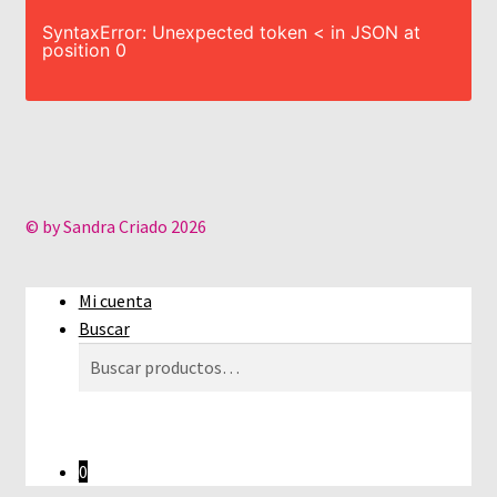
SyntaxError: Unexpected token < in JSON at
position 0
© by Sandra Criado 2026
Mi cuenta
Buscar
Buscar
Buscar
por:
0