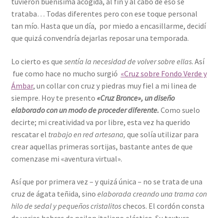
tuvieron buenísima acogida, al fin y al cabo de eso se
trataba… Todas diferentes pero con ese toque personal
tan mío. Hasta que un día, por miedo a encasillarme, decidí
que quizá convendría dejarlas reposar una temporada.
Lo cierto es que
sentía la necesidad de volver sobre ellas
. Así
fue como hace no mucho surgió
«Cruz sobre Fondo Verde y
Ámbar
, un collar con cruz y piedras muy fiel a mi linea de
siempre. Hoy te presento
«Cruz Bronce», un diseño
elaborado con un modo de proceder diferente.
Como suelo
decirte; mi creatividad va por libre, esta vez ha querido
rescatar el
trabajo en red artesana,
que solía utilizar para
crear aquellas primeras sortijas, bastante antes de que
comenzase mi «aventura virtual».
Así que por primera vez – y quizá única – no se trata de una
cruz de ágata teñida,
sino
elaborada creando una trama con
hilo de sedal y pequeños cristalitos
checos.
El cordón consta