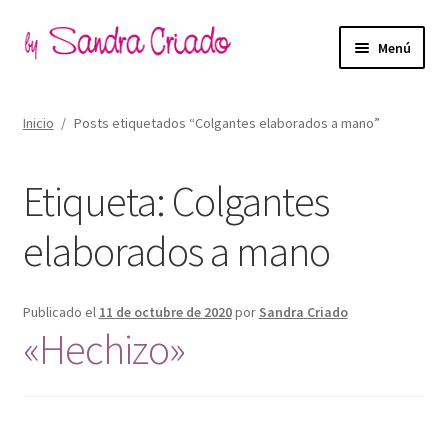
Ir
Ir
Menú
a
al
la
contenido
Inicio
navegación
Inicio
/
Posts etiquetados “Colgantes elaborados a mano”
Expand
Tienda
el
Etiqueta:
Colgantes
menú
Expand
Blog
hijo
el
elaborados a mano
menú
Filosofía de marca
hijo
Contacto
Publicado el
11 de octubre de 2020
por
Sandra Criado
«Hechizo»
Mi cuenta