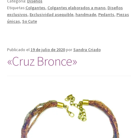
Categoría:
Diseños
Etiquetas:
Colgantes
,
Colgantes elaborados a mano
,
Diseños
exclusivos
,
Exclusividad asequible
,
handmade
,
Pedants
,
Piezas
únicas
,
So Cute
Publicado el
19 de julio de 2020
por
Sandra Criado
«Cruz Bronce»