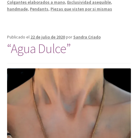
Colgantes elaborados a mano
,
Exclusividad asequible
,
handmade
,
Pendants
,
Piezas que visten por si mismas
Publicado el
22 de julio de 2020
por
Sandra Criado
“Agua Dulce”