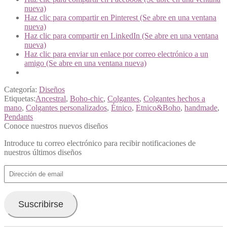
nueva)
Haz clic para compartir en Pinterest (Se abre en una ventana
nueva)
Haz clic para compartir en LinkedIn (Se abre en una ventana
nueva)
Haz clic para enviar un enlace por correo electrónico a un
amigo (Se abre en una ventana nueva)
Categoría:
Diseños
Etiquetas:
Ancestral
,
Boho-chic
,
Colgantes
,
Colgantes hechos a
mano
,
Colgantes personalizados
,
Étnico
,
Etnico&Boho
,
handmade
,
Pendants
Conoce nuestros nuevos diseños
Introduce tu correo electrónico para recibir notificaciones de
nuestros últimos diseños
Dirección
de
email
Suscribirse