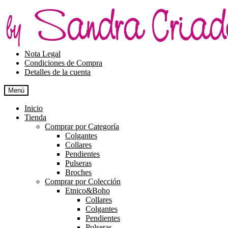
Ir
Ir
a
al
la
contenido
navegación
Nota Legal
Condiciones de Compra
Detalles de la cuenta
Menú
Inicio
Tienda
Comprar por Categoría
Colgantes
Collares
Pendientes
Pulseras
Broches
Comprar por Colección
Etnico&Boho
Collares
Colgantes
Pendientes
Pulseras