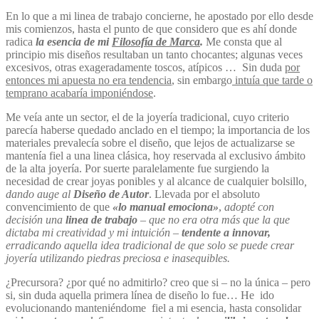
En lo que a mi linea de trabajo concierne, he apostado por ello desde
mis comienzos, hasta el punto de que considero que es ahí donde
radica
la esencia de mi
Filosofía de Marca
.
Me consta que
al
principio mis diseños resultaban un tanto chocantes; algunas veces
excesivos, otras exageradamente toscos, atípicos … Sin duda
por
entonces mi apuesta no era tendencia
, sin embargo
intuía que tarde o
temprano acabaría imponiéndose
.
Me veía ante un sector, el de la joyería tradicional, cuyo criterio
parecía haberse quedado anclado en el tiempo; la importancia de los
materiales prevalecía sobre el diseño, que lejos de actualizarse se
mantenía fiel a una linea clásica, hoy reservada al exclusivo ámbito
de la alta joyería. Por suerte paralelamente fue surgiendo la
necesidad de crear joyas ponibles y al alcance de cualquier bolsillo
,
dando auge al
Diseño de Autor
. Llevada por el absoluto
convencimiento de que
«lo manual emociona»
,
adopté con
decisión una
linea de trabajo
– que no era otra más que la que
dictaba mi creatividad y mi intuición –
tendente a innovar,
erradicando aquella idea tradicional de que solo se puede crear
joyería utilizando piedras preciosa e inasequibles.
¿Precursora? ¿por qué no admitirlo? creo que si – no la única – pero
si, sin duda aquella primera línea de diseño lo fue… He ido
evolucionando manteniéndome fiel a mi esencia, hasta consolidar