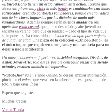
«Etnico&Boho tienen un
estilo rabiosamente actual.
Resulta que
ahora
son piezas muy
chic
; lo más
trendy
es combinarlas con looks
sofisticados, creando contrastes rompedores,
porque en ello radica
una de las
claves impuestas por los dictados de moda más
vanguardistas.
Además siempre serán
buenas aliadas del tan
apetecible
estilo casual
,
que por su desenfado y aire juvenil nos
encanta en verano, pero que en realidad – dado el tipo de vida que
se impone – se ha convertido en el
look estrella
apto para mujeres
de cualquier edad.
Una
pieza de la colección «Etnico&Boho» es
el único toque que
requieren unos jeans y una camiseta para no
dejar a nadie indiferente.
Un nuevo concepto en joyería:
exclusividad asequible, Diseños de
Autor, Joyas-Arte
,
solo así es posible conseguir
piezas que siendo
actuales, resulten también intemporales.
“Rabat-Due”
ya en Tienda Online
.
Si deseas ampliar información,
pincha en el
enlace
que verás en la cabecera de este post, a pie de
foto, y bajo estas líneas.
Espero que te guste.
Muchas gracias.
Ver en Tienda