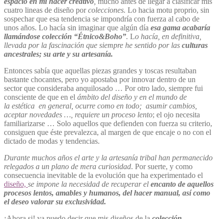
espacio en mi hacer creativo
,
mucho antes de llegar a clasificar mis
cuatro lineas de diseño por
colecciones.
Lo hacia motu proprio, sin
sospechar que esa tendencia se impondría con fuerza al cabo de
unos años. Lo hacía sin imaginar que algún día
esa gama acabaría
llamándose colección
“Étnico&Boho”
.
L
o hacía, en definitiva,
llevada por
la fascinación que siempre he sentido por las
culturas
ancestrales; su arte y su artesanía.
Entonces sabía que aquellas piezas grandes y toscas resultaban
bastante chocantes, pero yo apostaba por innovar dentro de un
sector que consideraba anquilosado … Por otro lado, siempre fui
consciente de que en el
ámbito del diseño y en el mundo de
la estética en general, ocurre como en todo; asumir cambios,
aceptar novedades …, requiere un proceso lento
; el ojo necesita
familiarizarse … Solo aquellos que defienden con fuerza su criterio,
consiguen que éste prevalezca, al margen de que encaje o no con el
dictado de modas y tendencias.
Durante muchos años el arte y la artesanía tribal han permanecido
relegados a un plano de mera curiosidad
. Por suerte, y como
consecuencia inevitable de la evolución que ha experimentado el
diseño,
se impone la necesidad de recuperar el
encanto de aquellos
procesos lentos, amables y humanos, del hacer manual, así como
el deseo valorar su exclusividad.
¡Ahora si! ya puedo decir que mis diseños de la
colección