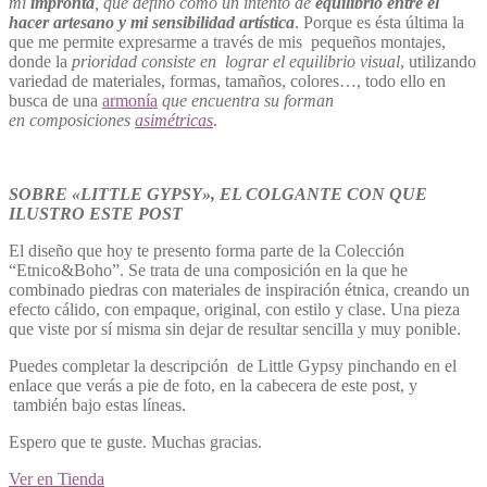
mi
impronta
, que defino como un intento de
equilibrio entre el
hacer artesano y mi sensibilidad artística
. Porque es ésta última la
que me permite expresarme a través de mis pequeños montajes,
donde la
prioridad consiste en lograr el equilibrio visual
, utilizando
variedad de materiales, formas, tamaños, colores…, todo ello en
busca de una
armonía
que encuentra su forman
en
composiciones
asimétricas
.
SOBRE «LITTLE GYPSY», EL COLGANTE CON QUE
ILUSTRO ESTE POST
El diseño que hoy te presento forma parte de la Colección
“Etnico&Boho”. Se trata de una
composición en la que he
combinado piedras con materiales de inspiración étnica, creando un
efecto cálido, con empaque, original, con estilo y clase. Una pieza
que viste por sí misma sin dejar de resultar sencilla y muy ponible.
Puedes completar la descripción de Little Gypsy pinchando en el
enlace que verás a pie de foto, en la cabecera de este post,
y
también bajo estas líneas.
Espero que te guste.
Muchas gracias.
Ver en Tienda