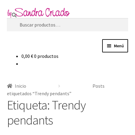
Ir
Ir
Buscar
a
al
Buscar
la
contenido
por:
navegación
Menú
0,00
€
0 productos
Inicio
Expandi
Tienda
el
Inicio
Posts
menú
Expandi
Blog
etiquetados “Trendy pendants”
hijo
el
Etiqueta:
Trendy
menú
Filosofía de marca
hijo
pendants
Contacto