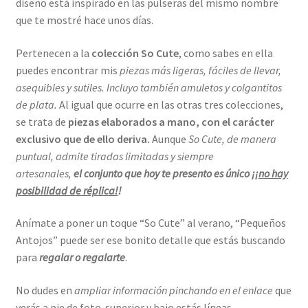
diseño está inspirado en las pulseras del mismo nombre
que te mostré hace unos días.
Pertenecen a la
colección So Cute
, como sabes en ella
puedes encontrar mis
piezas más ligeras, fáciles de llevar,
asequibles y sutiles. Incluyo también amuletos y colgantitos
de plata.
Al igual que ocurre en las otras tres colecciones,
se trata de
piezas elaborados a mano, con el carácter
exclusivo que de ello deriva.
Aunque
So Cute, de manera
puntual, admite tiradas limitadas y siempre
artesanales,
el conjunto que hoy te presento es único ¡¡
no hay
posibilidad de réplica!
!
Anímate a poner un toque “So Cute” al verano,
“Pequeños
Antojos” puede ser ese bonito detalle que estás buscando
para
regalar o regalarte
.
No dudes en
ampliar información pinchando en el enlace
que
verás a pie de foto superior y bajo estás líneas.