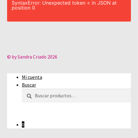
SyntaxError: Unexpected token < in JSON at
position 0
© by Sandra Criado 2026
Mi cuenta
Buscar
Buscar
Buscar
por:
0