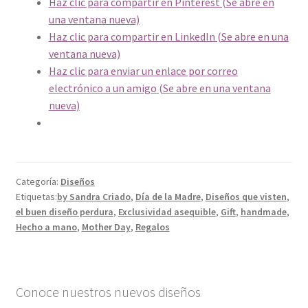
Haz clic para compartir en Pinterest (Se abre en
una ventana nueva)
Haz clic para compartir en LinkedIn (Se abre en una
ventana nueva)
Haz clic para enviar un enlace por correo
electrónico a un amigo (Se abre en una ventana
nueva)
Categoría:
Diseños
Etiquetas:
by Sandra Criado
,
Día de la Madre
,
Diseños que visten
,
el buen diseño perdura
,
Exclusividad asequible
,
Gift
,
handmade
,
Hecho a mano
,
Mother Day
,
Regalos
Conoce nuestros nuevos diseños