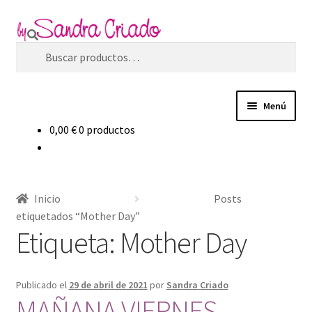
Ir
Ir
Buscar
a
al
Buscar
la
contenido
por:
navegación
Menú
0,00
€
0 productos
Inicio
Expandi
Tienda
el
Inicio
Posts
menú
Expandi
Blog
etiquetados “Mother Day”
hijo
el
Etiqueta:
Mother Day
menú
Filosofía de marca
hijo
Publicado el
29 de abril de 2021
por
Sandra Criado
Contacto
MAÑANA VIERNES,