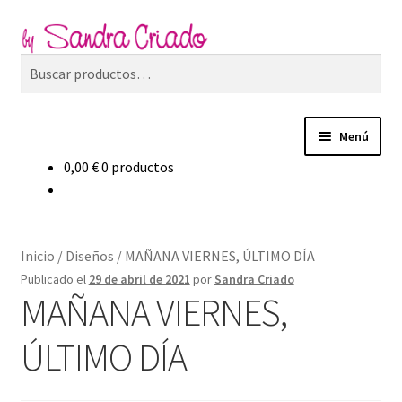
Ir
Ir
Buscar
a
al
Buscar
la
contenido
por:
navegación
Menú
0,00
€
0 productos
Inicio
Expand
Tienda
el
Inicio
/
Diseños
/
MAÑANA VIERNES, ÚLTIMO DÍA
menú
Expand
Blog
Publicado el
29 de abril de 2021
por
Sandra Criado
hijo
el
MAÑANA VIERNES,
menú
Filosofía de marca
hijo
ÚLTIMO DÍA
Contacto