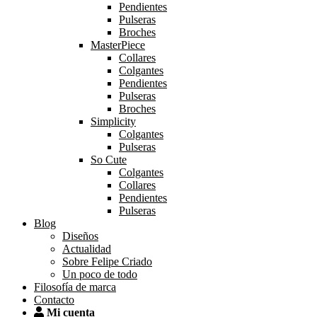
Pendientes
Pulseras
Broches
MasterPiece
Collares
Colgantes
Pendientes
Pulseras
Broches
Simplicity
Colgantes
Pulseras
So Cute
Colgantes
Collares
Pendientes
Pulseras
Blog
Diseños
Actualidad
Sobre Felipe Criado
Un poco de todo
Filosofía de marca
Contacto
Mi cuenta