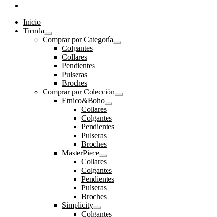
Inicio
Tienda
Expandir
Comprar por Categoría
el
Expandir
Colgantes
menú
el
Collares
hijo
menú
Pendientes
hijo
Pulseras
Broches
Comprar por Colección
Expandir
Etnico&Boho
el
Expandir
Collares
menú
el
Colgantes
hijo
menú
Pendientes
hijo
Pulseras
Broches
MasterPiece
Expandir
Collares
el
Colgantes
menú
Pendientes
hijo
Pulseras
Broches
Simplicity
Expandir
Colgantes