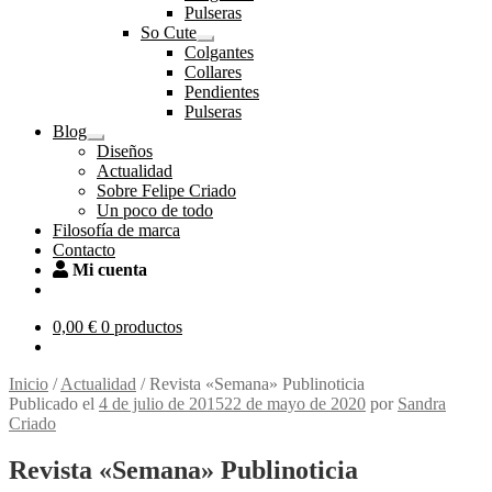
el
Pulseras
menú
So Cute
hijo
Expandir
Colgantes
el
Collares
menú
Pendientes
hijo
Pulseras
Blog
Expandir
Diseños
el
Actualidad
menú
Sobre Felipe Criado
hijo
Un poco de todo
Filosofía de marca
Contacto
Mi cuenta
0,00
€
0 productos
Inicio
/
Actualidad
/
Revista «Semana» Publinoticia
Publicado el
4 de julio de 2015
22 de mayo de 2020
por
Sandra
Criado
Revista «Semana» Publinoticia