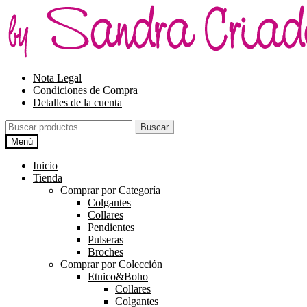
Ir
Ir
a
al
la
contenido
navegación
Nota Legal
Condiciones de Compra
Detalles de la cuenta
Buscar
Buscar
por:
Menú
Inicio
Tienda
Comprar por Categoría
Colgantes
Collares
Pendientes
Pulseras
Broches
Comprar por Colección
Etnico&Boho
Collares
Colgantes