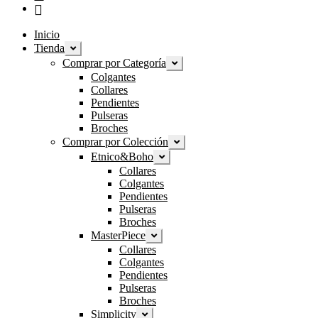
Inicio
Tienda
Expandir
el
Comprar por Categoría
Expandir
menú
el
Colgantes
hijo
menú
Collares
hijo
Pendientes
Pulseras
Broches
Comprar por Colección
Expandir
el
Etnico&Boho
Expandir
menú
el
Collares
hijo
menú
Colgantes
hijo
Pendientes
Pulseras
Broches
MasterPiece
Expandir
el
Collares
menú
Colgantes
hijo
Pendientes
Pulseras
Broches
Simplicity
Expandir