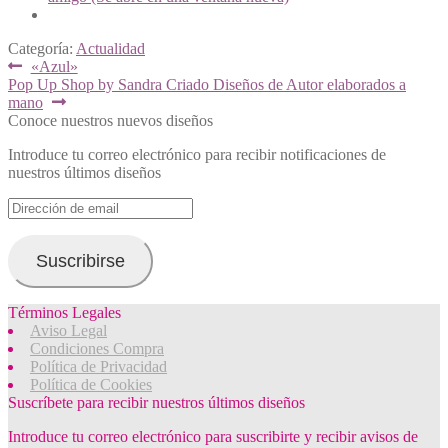
Categoría:
Actualidad
Navegación
Anterior:
«Azul»
Siguiente:
Pop Up Shop by Sandra Criado Diseños de Autor elaborados a
de
mano
entradas
Conoce nuestros nuevos diseños
Introduce tu correo electrónico para recibir notificaciones de
nuestros últimos diseños
Dirección
de
email
Suscribirse
Términos Legales
Aviso Legal
Condiciones Compra
Política de Privacidad
Política de Cookies
Suscríbete para recibir nuestros últimos diseños
Introduce tu correo electrónico para suscribirte y recibir avisos de