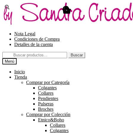
Ir
Ir
a
al
la
contenido
navegación
Nota Legal
Condiciones de Compra
Detalles de la cuenta
Buscar
Buscar
por:
Menú
Inicio
Tienda
Comprar por Categoría
Colgantes
Collares
Pendientes
Pulseras
Broches
Comprar por Colección
Etnico&Boho
Collares
Colgantes