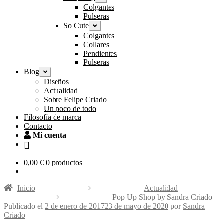
el
Colgantes
menú
Pulseras
hijo
So Cute
Expandir
el
Colgantes
menú
Collares
hijo
Pendientes
Pulseras
Blog
Expandir
el
Diseños
menú
Actualidad
hijo
Sobre Felipe Criado
Un poco de todo
Filosofía de marca
Contacto
Mi cuenta
0,00
€
0 productos
Inicio
Actualidad
Pop Up Shop by Sandra Criado
Publicado el
2 de enero de 2017
23 de mayo de 2020
por
Sandra
Criado