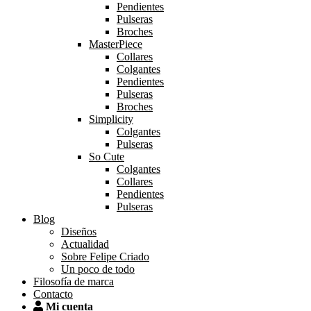
Pendientes
Pulseras
Broches
MasterPiece
Collares
Colgantes
Pendientes
Pulseras
Broches
Simplicity
Colgantes
Pulseras
So Cute
Colgantes
Collares
Pendientes
Pulseras
Blog
Diseños
Actualidad
Sobre Felipe Criado
Un poco de todo
Filosofía de marca
Contacto
Mi cuenta