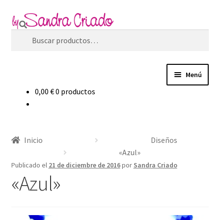
Ir
Ir
Buscar
a
al
Buscar
la
contenido
por:
navegación
Menú
0,00
€
0 productos
Inicio
Tienda
Inicio
Diseños
Blog
«Azul»
Publicado el
21 de diciembre de 2016
por
Sandra Criado
«Azul»
Filosofía de marca
Contacto