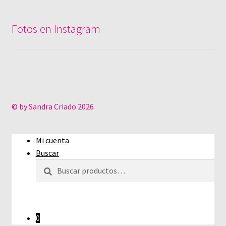
Fotos en Instagram
© by Sandra Criado 2026
Mi cuenta
Buscar
Buscar
Buscar
por:
0