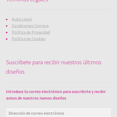
a
b
r
e
e
Aviso Legal
n
u
Condiciones Compra
n
a
Política de Privacidad
v
e
Política de Cookies
n
t
a
n
a
n
u
Suscríbete para recibir nuestros últimos
e
v
a
diseños
)
Introduce tu correo electrónico para suscribirte y recibir
avisos de nuestros nuevos diseños
Dirección
de