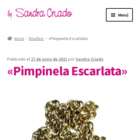
Ir
Ir
Menú
a
al
la
contenido
Inicio
navegación
Inicio
Diseños
«Pimpinela Escarlata»
Tienda
Publicado el
27 de junio de 2021
por
Sandra Criado
Blog
«Pimpinela Escarlata»
Filosofía de marca
Contacto
Mi cuenta