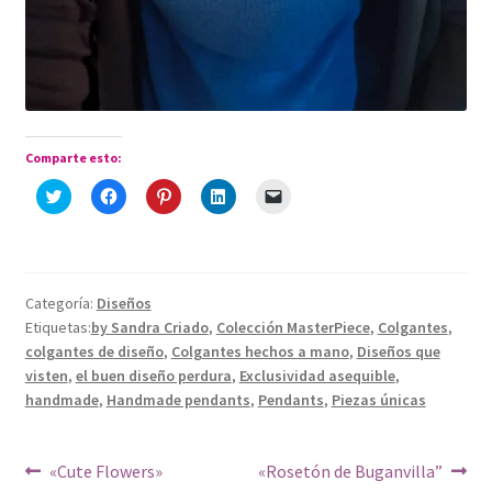
Comparte esto:
H
H
H
H
H
a
a
a
a
a
z
z
z
z
z
c
c
c
c
c
l
l
l
l
l
i
i
i
i
i
c
c
c
c
c
p
p
p
p
p
Categoría:
Diseños
a
a
a
a
a
r
r
r
r
r
Etiquetas:
by Sandra Criado
,
Colección MasterPiece
,
Colgantes
,
a
a
a
a
a
c
c
c
c
e
colgantes de diseño
,
Colgantes hechos a mano
,
Diseños que
o
o
o
o
n
visten
,
el buen diseño perdura
,
Exclusividad asequible
,
m
m
m
m
v
p
p
p
p
i
handmade
,
Handmade pendants
,
Pendants
,
Piezas únicas
a
a
a
a
a
r
r
r
r
r
t
t
t
t
u
i
i
i
i
n
r
r
r
r
e
Navegación
Anterior:
Siguiente:
«Cute Flowers»
«Rosetón de Buganvilla”
e
e
e
e
n