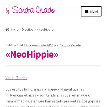
Ir
Ir
Menú
a
al
la
contenido
Inicio
navegación
Inicio
Diseños
«NeoHippie»
Expandi
Tienda
el
Publicado el
31 de marzo de 2019
por
Sandra Criado
menú
Expandi
Blog
«NeoHippie»
hijo
el
menú
Filosofía de marca
hijo
Contacto
Ver en Tienda
Mi cuenta
Los estilos boho, gypsy y hippie – al igual que las
influencias étnicas – son tendencias que, en mayor o
menor medida, siempre han estado presentes. Los gypsies
de Bohemia, (Europa del Este), allá por los 50, impusieron