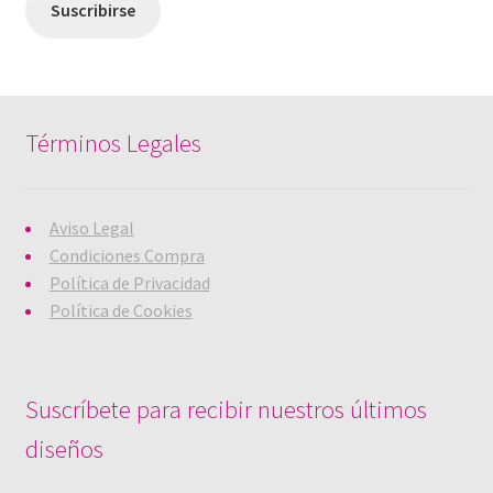
Suscribirse
v
a
n
a
n
e
v
a
v
i
n
e
v
e
c
t
n
e
n
o
a
t
n
t
a
n
a
t
a
u
a
n
a
n
n
n
a
n
a
a
u
n
a
n
m
Términos Legales
e
u
n
u
i
v
e
u
e
g
a
v
e
v
o
)
a
v
a
(
)
a
)
S
)
e
a
Aviso Legal
b
Condiciones Compra
r
e
Política de Privacidad
e
n
Política de Cookies
u
n
a
v
e
n
t
Suscríbete para recibir nuestros últimos
a
n
a
diseños
n
u
e