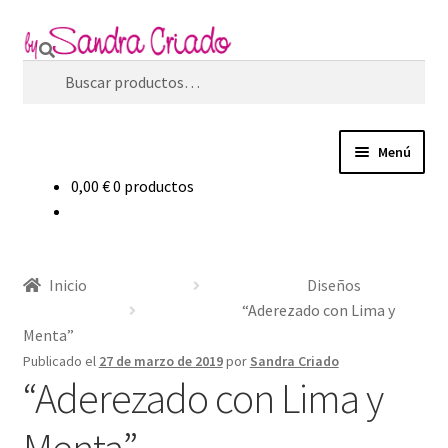
Ir
Ir
Buscar
a
al
Buscar
la
contenido
por:
navegación
Menú
0,00
€
0 productos
Inicio
Expandi
Tienda
el
Inicio
Diseños
menú
Expandi
Blog
“Aderezado con Lima y
hijo
el
Menta”
menú
Filosofía de marca
Publicado el
27 de marzo de 2019
por
Sandra Criado
hijo
“Aderezado con Lima y
Contacto