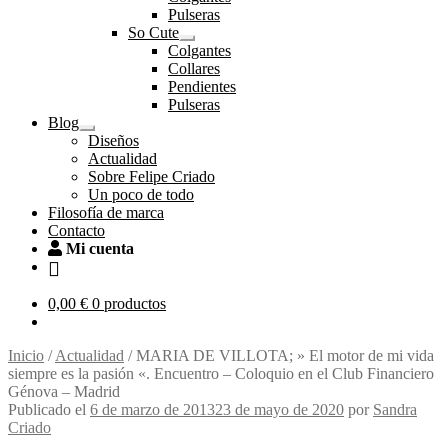
el
Pulseras
menú
So Cute
hijo
Expandir
Colgantes
el
Collares
menú
Pendientes
hijo
Pulseras
Blog
Expandir
Diseños
el
Actualidad
menú
Sobre Felipe Criado
hijo
Un poco de todo
Filosofía de marca
Contacto
Mi cuenta
0,00
€
0 productos
Inicio
/
Actualidad
/
MARIA DE VILLOTA; » El motor de mi vida
siempre es la pasión «. Encuentro – Coloquio en el Club Financiero
Génova – Madrid
Publicado el
6 de marzo de 2013
23 de mayo de 2020
por
Sandra
Criado