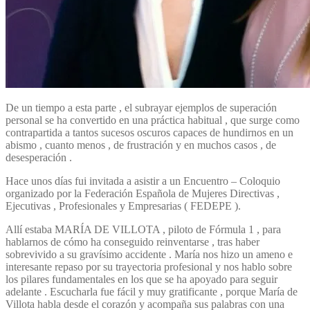
De un tiempo a esta parte , el subrayar ejemplos de superación
personal se ha convertido en una práctica habitual , que surge como
contrapartida a tantos sucesos oscuros capaces de hundirnos en un
abismo , cuanto menos , de frustración y en muchos casos , de
desesperación .
Hace unos días fui invitada a asistir a un Encuentro – Coloquio
organizado por la Federación Española de Mujeres Directivas ,
Ejecutivas , Profesionales y Empresarias ( FEDEPE ).
Allí estaba MARÍA DE VILLOTA , piloto de Fórmula 1 , para
hablarnos de cómo ha conseguido reinventarse , tras haber
sobrevivido a su gravísimo accidente . María nos hizo un ameno e
interesante repaso por su trayectoria profesional y nos hablo sobre
los pilares fundamentales en los que se ha apoyado para seguir
adelante . Escucharla fue fácil y muy gratificante , porque María de
Villota habla desde el corazón y acompaña sus palabras con una