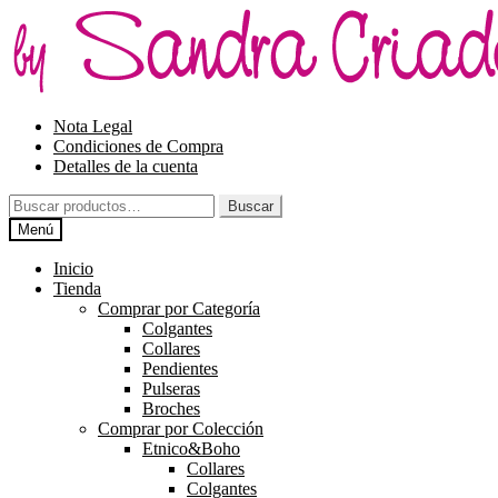
Ir
Ir
a
al
la
contenido
navegación
Nota Legal
Condiciones de Compra
Detalles de la cuenta
Buscar
Buscar
por:
Menú
Inicio
Tienda
Comprar por Categoría
Colgantes
Collares
Pendientes
Pulseras
Broches
Comprar por Colección
Etnico&Boho
Collares
Colgantes