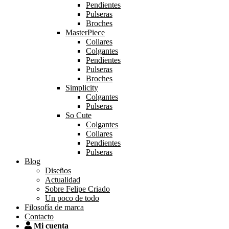
Pendientes
Pulseras
Broches
MasterPiece
Collares
Colgantes
Pendientes
Pulseras
Broches
Simplicity
Colgantes
Pulseras
So Cute
Colgantes
Collares
Pendientes
Pulseras
Blog
Diseños
Actualidad
Sobre Felipe Criado
Un poco de todo
Filosofía de marca
Contacto
Mi cuenta