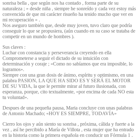
sonrisa bella , que según nos ha contado , forma parte de su
naturaleza ; » desde niña , siempre he sonreído y cada vez estoy más
convencida de que mi carácter risueño ha tenido mucho que ver en
mi recuperación » .
Nos aseguro también que, desde muy joven, tuvo claro que podría
conseguir lo que se propusiera, (aún cuando en su caso se trataba de
competir en un mundo de hombres ).
Sus claves :
Luchar con constancia y perseverancia creyendo en ella
Comprometerse a seguir el dictado de su intuición con
determinación y coraje ; «Como no sabíamos que era imposible, lo
logramos».
Siempre con una gran dosis de ánimo, espíritu y optimismo, en una
palabra PASION, LA QUE HA SIDO ES Y SERÁ EL MOTOR
DE SU VIDA, la que le permite mirar al futuro ilusionada, con
esperanza, porque, cito textualmente, «por encima de cada NO esta
tu voluntad».
Despues de una pequeña pausa, Maria concluye con unas palabras
de Antonio Machado; «HOY ES SIEMPRE, TODAVÍA»
Cierro los ojos y aún siento su sonrisa , próxima, cálida y fuerte a la
vez , así he percibido a María de Villota , esta mujer que ha entrado
en la historia como la primera española en conducir un Fórmula 1 .