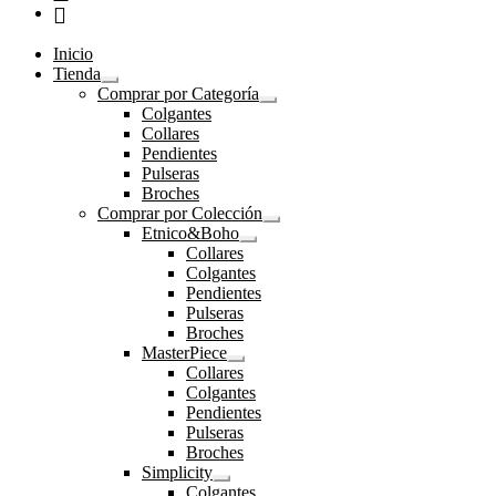
Inicio
Tienda
Expandir
Comprar por Categoría
el
Expandir
Colgantes
menú
el
Collares
hijo
menú
Pendientes
hijo
Pulseras
Broches
Comprar por Colección
Expandir
Etnico&Boho
el
Expandir
Collares
menú
el
Colgantes
hijo
menú
Pendientes
hijo
Pulseras
Broches
MasterPiece
Expandir
Collares
el
Colgantes
menú
Pendientes
hijo
Pulseras
Broches
Simplicity
Expandir
Colgantes