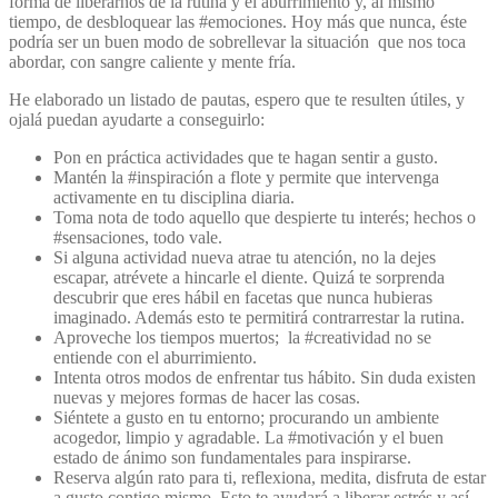
forma de liberarnos de la rutina y el aburrimiento y, al mismo
tiempo, de desbloquear las #emociones. Hoy más que nunca, éste
podría ser un buen modo de sobrellevar la situación que nos toca
aborda
r, con sangre caliente y mente fría.
He elaborado un listado de pautas, espero que te resulten útiles, y
ojalá puedan ayudarte a conseguirlo:
Pon en práctica actividades que te hagan sentir a gusto.
Mantén la #inspiración a flote y permite que intervenga
activamente en tu disciplina diaria.
Toma nota de todo aquello que despierte tu interés; hechos o
#sensaciones, todo vale.
Si alguna actividad nueva atrae tu atención, no la dejes
escapar, atrévete a hincarle el diente. Quizá te sorprenda
descubrir que eres hábil en facetas que nunca hubieras
imaginado. Además esto te permitirá contrarrestar la rutina.
Aproveche los tiempos muertos; la #creatividad no se
entiende con el aburrimiento.
Intenta otros modos de enfrentar tus hábito. Sin duda existen
nuevas y mejores formas de hacer las cosas.
Siéntete a gusto en tu entorno; procurando un ambiente
acogedor, limpio y agradable. La #motivación y el buen
estado de ánimo son fundamentales para inspirarse.
Reserva algún rato para ti, reflexiona, medita, disfruta de estar
a gusto contigo mismo. Esto te ayudará a liberar estrés y así,