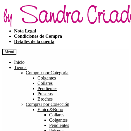
Ir
Ir
a
al
la
contenido
navegación
Nota Legal
Condiciones de Compra
Detalles de la cuenta
Menú
Inicio
Tienda
Comprar por Categoría
Colgantes
Collares
Pendientes
Pulseras
Broches
Comprar por Colección
Etnico&Boho
Collares
Colgantes
Pendientes
Pulseras