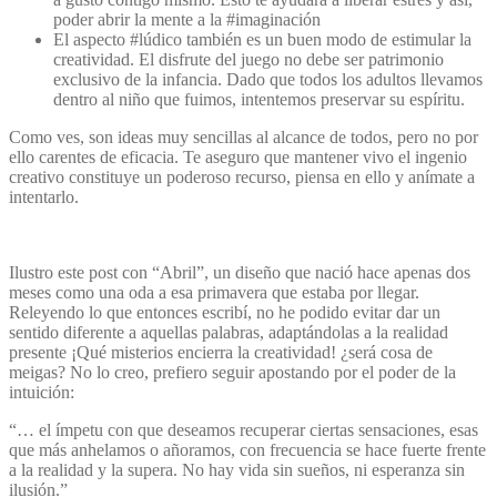
poder abrir la mente a la #imaginación
El aspecto #lúdico también es un buen modo de estimular la
creatividad. El disfrute del juego no debe ser patrimonio
exclusivo de la infancia. Dado que todos los adultos llevamos
dentro al niño que fuimos, intentemos preservar su espíritu.
Como ves, son ideas muy sencillas al alcance de todos, pero no por
ello carentes de eficacia. Te aseguro que mantener vivo el ingenio
creativo constituye un poderoso recurso, piensa en ello y anímate a
intentarlo.
Ilustro este post con
“Abril”,
un diseño que nació hace apenas dos
meses como una oda a esa primavera que estaba por llegar.
Releyendo lo que entonces escribí, no he podido evitar dar un
sentido diferente a aquellas palabras, adaptándolas a la realidad
presente
¡Qué misterios encierra la creatividad! ¿será cosa de
meigas? No lo creo, prefiero seguir apostando por el poder de la
intuición:
“… el ímpetu con que deseamos recuperar ciertas sensaciones, esas
que más anhelamos o añoramos, con frecuencia se hace fuerte frente
a la realidad y la supera.
No hay vida sin sueños, ni esperanza sin
ilusión.”