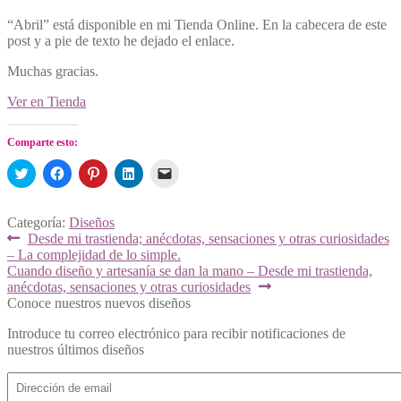
“Abril” está disponible en mi Tienda Online. En la cabecera de este
post y a pie de texto he dejado el enlace.
Muchas gracias.
Ver en Tienda
Comparte esto:
Haz
Haz
Haz
Haz
Haz
clic
clic
clic
clic
clic
para
para
para
para
para
compartir
compartir
compartir
compartir
enviar
en
en
en
en
un
Categoría:
Diseños
Twitter
Facebook
Pinterest
LinkedIn
enlace
Navegación
Anterior:
Desde mi trastienda; anécdotas, sensaciones y otras curiosidades
(Se
(Se
(Se
(Se
por
abre
abre
abre
abre
correo
– La complejidad de lo simple.
de
en
en
en
en
electrónico
Siguiente:
Cuando diseño y artesanía se dan la mano – Desde mi trastienda,
una
una
una
una
a
entradas
anécdotas, sensaciones y otras curiosidades
ventana
ventana
ventana
ventana
un
nueva)
nueva)
nueva)
nueva)
amigo
Conoce nuestros nuevos diseños
(Se
abre
Introduce tu correo electrónico para recibir notificaciones de
en
una
nuestros últimos diseños
ventana
nueva)
Dirección
de