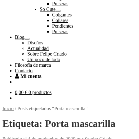
el
Pulseras
menú
So Cute
hijo
Expandir
Colgantes
el
Collares
menú
Pendientes
hijo
Pulseras
Blog
Expandir
Diseños
el
Actualidad
menú
Sobre Felipe Criado
hijo
Un poco de todo
Filosofía de marca
Contacto
Mi cuenta
0,00
€
0 productos
Inicio
/
Posts etiquetados “Porta mascarilla”
Etiqueta:
Porta mascarilla
Publicado el
4 de noviembre de 2020
por
Sandra Criado