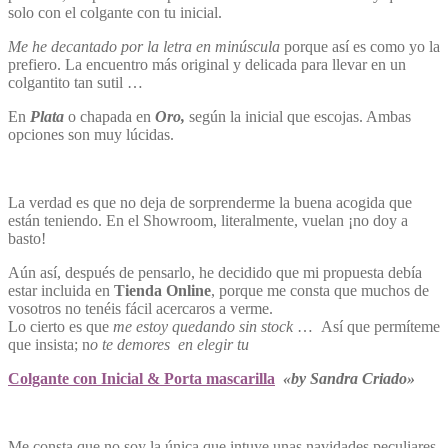
solo con el colgante con tu inicial.
Me he decantado por la letra en minúscula
porque así es como yo la
prefiero. La encuentro más original y delicada para llevar en un
colgantito tan sutil …
En
Plata
o chapada en
Oro,
según la inicial que escojas. Ambas
opciones son muy lúcidas.
La verdad es que no deja de sorprenderme la buena acogida que
están teniendo. En el Showroom, literalmente, vuelan ¡no doy a
basto!
Aún así, después de pensarlo, he decidido que mi propuesta debía
estar incluida en
Tienda Online
, porque me consta que muchos de
vosotros no tenéis fácil acercaros a verme.
Lo cierto es que
me estoy quedando sin stock
… Así que permíteme
que insista; n
o te demores en elegir tu
Colgante con Inicial & Porta mascarilla
«by Sandra Criado»
Me consta que no soy la única que intuye unas navidades peculiares,