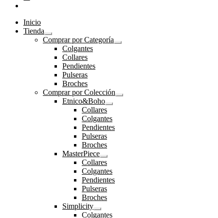
Inicio
Tienda
Expandir
Comprar por Categoría
el
Expandir
Colgantes
menú
el
Collares
hijo
menú
Pendientes
hijo
Pulseras
Broches
Comprar por Colección
Expandir
Etnico&Boho
el
Expandir
Collares
menú
el
Colgantes
hijo
menú
Pendientes
hijo
Pulseras
Broches
MasterPiece
Expandir
Collares
el
Colgantes
menú
Pendientes
hijo
Pulseras
Broches
Simplicity
Expandir
Colgantes