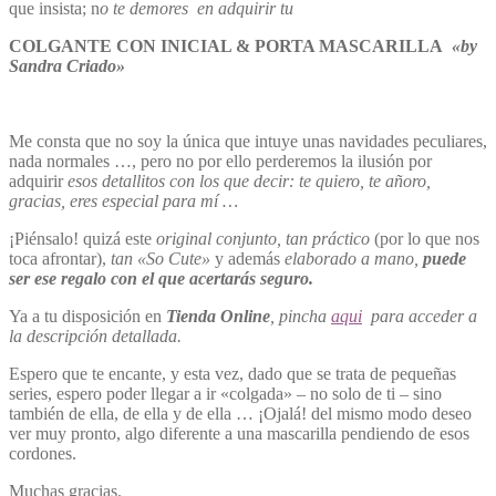
que insista; n
o te demores en adquirir tu
COLGANTE CON INICIAL & PORTA MASCARILLA
«by
Sandra Criado»
Me consta que no soy la única que intuye unas navidades peculiares,
nada normales …, pero no por ello perderemos la ilusión por
adquirir
esos detallitos con los que decir: te quiero, te añoro,
gracias, eres especial para mí …
¡Piénsalo! quizá este
original conjunto, tan práctico
(por lo que nos
toca afrontar),
tan «So Cute»
y además
elaborado a mano,
puede
ser ese regalo con el que acertarás seguro.
Ya a tu disposición en
Tienda Online
, pincha
aqui
para acceder a
la descripción detallada.
Espero que te encante, y esta vez, dado que se trata de pequeñas
series, espero poder llegar a ir «colgada» – no solo de ti – sino
también de ella, de ella y de ella … ¡Ojalá! del mismo modo deseo
ver muy pronto, algo diferente a una mascarilla pendiendo de esos
cordones.
Muchas gracias.