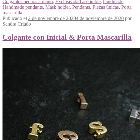
Colgantes hechos a mano
,
Exclusividad asequible
,
handmade
,
Handmade pendants
,
Mask holder
,
Pendants
,
Piezas únicas
,
Porta
mascarilla
Publicado el
2 de noviembre de 2020
4 de noviembre de 2020
por
Sandra Criado
Colgante con Inicial & Porta Mascarilla