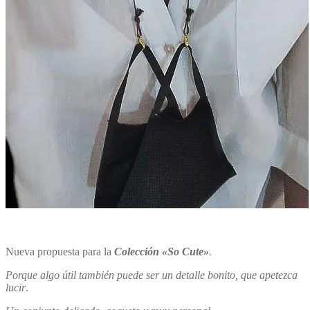
Nueva propuesta para la
Colección «So Cute»
.
Porque algo útil también puede ser un detalle bonito, que apetezca
lucir
.