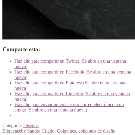
Comparte esto:
Haz clic para compartir en Twitter (Se abre en una ventana
nueva)
Haz clic para compartir en Facebook (Se abre en una ventana
nueva)
Haz clic para compartir en Pinterest (Se abre en una ventana
nueva)
Haz clic para compartir en LinkedIn (Se abre en una ventana
nueva)
Haz clic para enviar un enlace por correo electrónico a un
amigo (Se abre en una ventana nueva)
Categoría:
Diseños
Etiquetas:
by Sandra Criado
,
Colgantes
,
colgantes de diseño
,