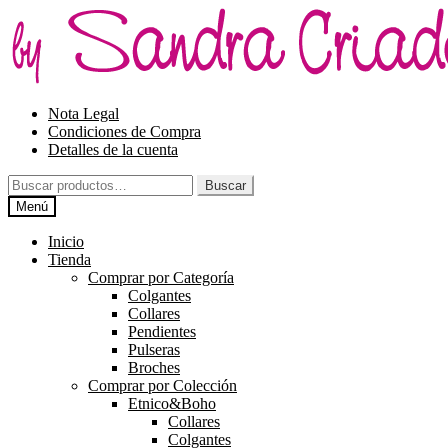
Ir
Ir
a
al
la
contenido
navegación
Nota Legal
Condiciones de Compra
Detalles de la cuenta
Buscar
Buscar
por:
Menú
Inicio
Tienda
Comprar por Categoría
Colgantes
Collares
Pendientes
Pulseras
Broches
Comprar por Colección
Etnico&Boho
Collares
Colgantes