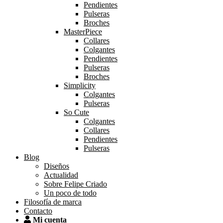
Pendientes
Pulseras
Broches
MasterPiece
Collares
Colgantes
Pendientes
Pulseras
Broches
Simplicity
Colgantes
Pulseras
So Cute
Colgantes
Collares
Pendientes
Pulseras
Blog
Diseños
Actualidad
Sobre Felipe Criado
Un poco de todo
Filosofía de marca
Contacto
Mi cuenta