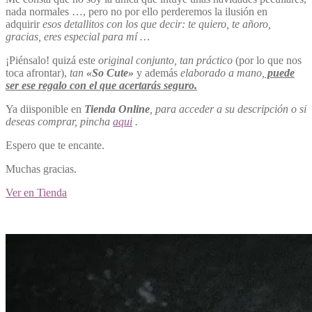
nada normales …, pero no por ello perderemos la ilusión en
adquirir
esos detallitos con los que decir: te quiero, te añoro,
gracias, eres especial para mí …
¡Piénsalo! quizá este
original conjunto, tan práctico
(por lo que nos
toca afrontar),
tan
«So Cute»
y además
elaborado a mano,
puede
ser ese regalo con el que acertarás seguro.
Ya diisponible en
Tienda Online
, para acceder a su descripción o si
deseas comprar, pincha
aqui
.
Espero que te encante.
Muchas gracias.
Ver en Tienda