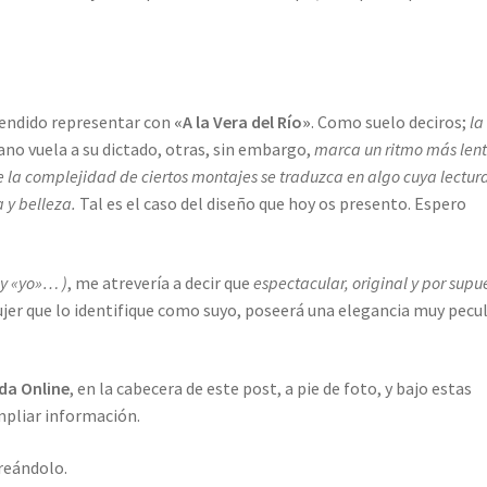
tendido representar con
«A la Vera del Río»
. Como suelo deciros;
la
ano vuela a su dictado, otras, sin embargo,
marca un ritmo más lent
a complejidad de ciertos montajes se traduzca en algo cuya lectur
a y belleza.
Tal es el caso del diseño que hoy os presento. Espero
y «yo»… )
, me atrevería a decir que
espectacular, original y por supu
jer que lo identifique como suyo, poseerá una elegancia muy pecul
da Online
, en la cabecera de este post, a pie de foto, y bajo estas
mpliar información.
reándolo.