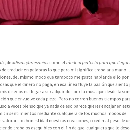
ad»
, de
«diseño/artesanía»
como el
tándem perfecto para que llegar
o de traducir en palabras lo que para mí significa trabajar a mano
ciones, del mismo modo que tampoco me gusta hablar de ello por 
as que el dinero no paga, en esa línea fluye la pasión que siento
 mis diseños es llegar a ser adquiridos por la musa que desde la so
iración que envuelve cada pieza. Pero no corren buenos tiempos para
luso a veces pienso que ya nada de eso parece querer encajar en est
mitir sentimientos mediante cualquiera de los muchos modos de
e valorar con honestidad nuestras creaciones, o ceder al peso de u
iendo trabajos asequibles con el fin de que, cualquiera que lo dese