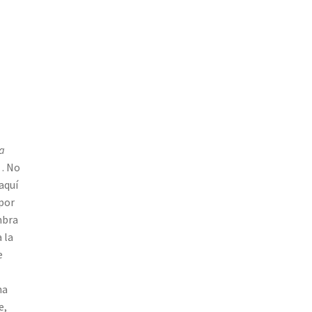
 a
 … No
aquí
 por
mbra
 la
e
na
e,