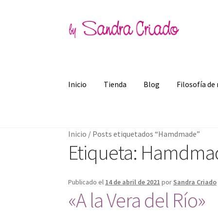
Ir
Ir
a
al
la
contenido
navegación
Inicio
Tienda
Blog
Filosofía de
Inicio
/
Posts etiquetados “Hamdmade”
Etiqueta:
Hamdma
Publicado el
14 de abril de 2021
por
Sandra Criado
«A la Vera del Río»