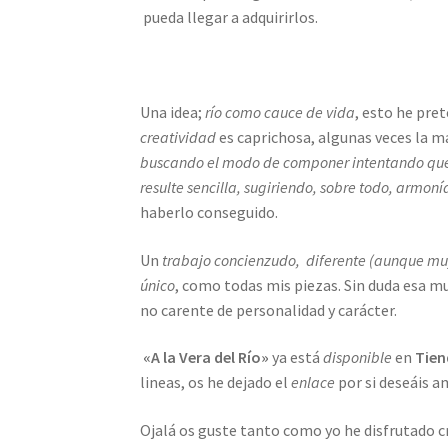
pueda llegar a adquirirlos.
Una idea;
río como cauce de vida
, esto he pre
creatividad
es caprichosa, algunas veces la m
buscando el modo de componer intentando que l
resulte sencilla, sugiriendo, sobre todo, armoní
haberlo conseguido.
Un
trabajo concienzudo, diferente (aunque mu
único
, como todas mis piezas. Sin duda esa mu
no carente de personalidad y carácter.
«A la Vera del Río»
ya está
disponible
en
Tien
lineas, os he dejado el
enlace
por si deseáis a
Ojalá os guste tanto como yo he disfrutado c