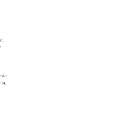
o,
a
esto
iar,