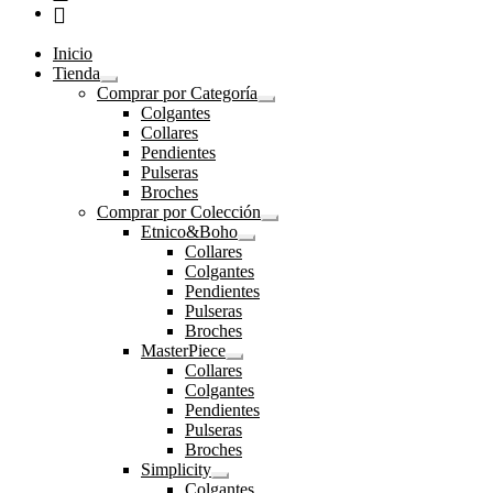
Inicio
Tienda
Expandir
Comprar por Categoría
el
Expandir
Colgantes
menú
el
Collares
hijo
menú
Pendientes
hijo
Pulseras
Broches
Comprar por Colección
Expandir
Etnico&Boho
el
Expandir
Collares
menú
el
Colgantes
hijo
menú
Pendientes
hijo
Pulseras
Broches
MasterPiece
Expandir
Collares
el
Colgantes
menú
Pendientes
hijo
Pulseras
Broches
Simplicity
Expandir
Colgantes