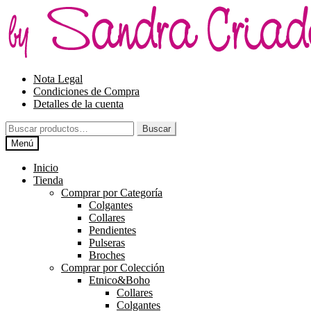
Ir
Ir
a
al
la
contenido
navegación
Nota Legal
Condiciones de Compra
Detalles de la cuenta
Buscar
Buscar
por:
Menú
Inicio
Tienda
Comprar por Categoría
Colgantes
Collares
Pendientes
Pulseras
Broches
Comprar por Colección
Etnico&Boho
Collares
Colgantes