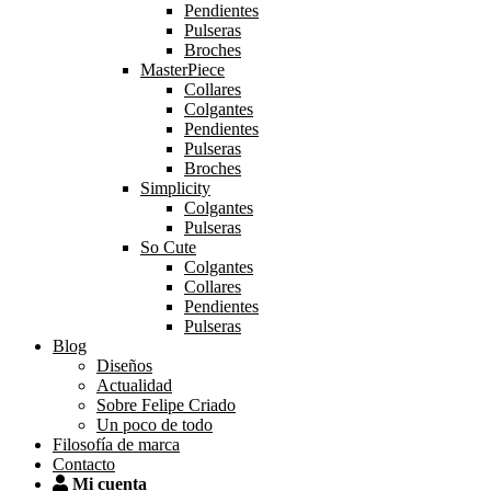
Pendientes
Pulseras
Broches
MasterPiece
Collares
Colgantes
Pendientes
Pulseras
Broches
Simplicity
Colgantes
Pulseras
So Cute
Colgantes
Collares
Pendientes
Pulseras
Blog
Diseños
Actualidad
Sobre Felipe Criado
Un poco de todo
Filosofía de marca
Contacto
Mi cuenta