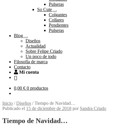
el
Pulseras
menú
So Cute
hijo
Expandir
Colgantes
el
Collares
menú
Pendientes
hijo
Pulseras
Blog
Expandir
Diseños
el
Actualidad
menú
Sobre Felipe Criado
hijo
Un poco de todo
Filosofía de marca
Contacto
Mi cuenta
0,00
€
0 productos
Inicio
/
Diseños
/
Tiempo de Navidad…
Publicado el
15 de diciembre de 2018
por
Sandra Criado
Tiempo de Navidad…