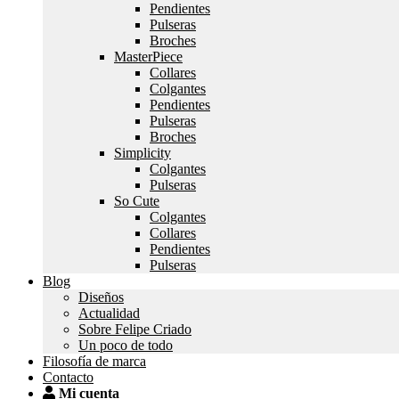
Pendientes
Pulseras
Broches
MasterPiece
Collares
Colgantes
Pendientes
Pulseras
Broches
Simplicity
Colgantes
Pulseras
So Cute
Colgantes
Collares
Pendientes
Pulseras
Blog
Diseños
Actualidad
Sobre Felipe Criado
Un poco de todo
Filosofía de marca
Contacto
Mi cuenta