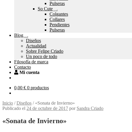
el
Pulseras
menú
So Cute
hijo
Expandir
Colgantes
el
Collares
menú
Pendientes
hijo
Pulseras
Blog
Expandir
Diseños
el
Actualidad
menú
Sobre Felipe Criado
hijo
Un poco de todo
Filosofía de marca
Contacto
Mi cuenta
0,00
€
0 productos
Inicio
/
Diseños
/
«Sonata de Invierno»
Publicado el
24 de octubre de 2017
por
Sandra Criado
«Sonata de Invierno»