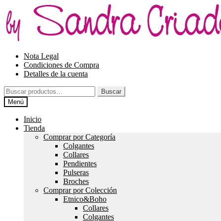
Ir
Ir
a
al
la
contenido
navegación
Nota Legal
Condiciones de Compra
Detalles de la cuenta
Buscar
Buscar
por:
Menú
Inicio
Tienda
Comprar por Categoría
Colgantes
Collares
Pendientes
Pulseras
Broches
Comprar por Colección
Etnico&Boho
Collares
Colgantes