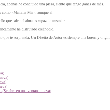
ia, apenas he concluido una pieza, siento que tengo ganas de más.
ores como «Mamma Mía», aunque al
lo que sale del alma es capaz de trasmitir.
rancamente he disfrutado creándolo.
o que te sorprenda. Un Diseño de Autor es siempre una buena y original 
va)
nueva)
ueva)
ueva)
go (Se abre en una ventana nueva)