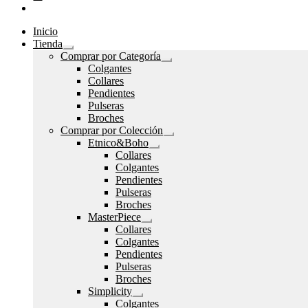
Inicio
Tienda
Expandir
Comprar por Categoría
el
Expandir
Colgantes
menú
el
Collares
hijo
menú
Pendientes
hijo
Pulseras
Broches
Comprar por Colección
Expandir
Etnico&Boho
el
Expandir
Collares
menú
el
Colgantes
hijo
menú
Pendientes
hijo
Pulseras
Broches
MasterPiece
Expandir
Collares
el
Colgantes
menú
Pendientes
hijo
Pulseras
Broches
Simplicity
Expandir
Colgantes