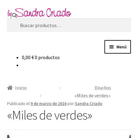
Ir
Ir
Buscar
a
al
Buscar
la
contenido
por:
navegación
Menú
0,00
€
0 productos
Inicio
Expandi
Tienda
el
Inicio
Diseños
menú
Expandi
Blog
«Miles de verdes»
hijo
el
Publicado el
9 de marzo de 2016
por
Sandra Criado
menú
«Miles de verdes»
Filosofía de marca
hijo
Contacto