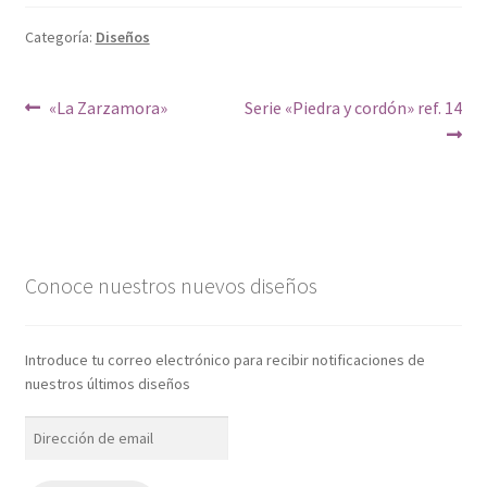
Categoría:
Diseños
Navegación
Anterior:
Siguiente:
«La Zarzamora»
Serie «Piedra y cordón» ref. 14
de
entradas
Conoce nuestros nuevos diseños
Introduce tu correo electrónico para recibir notificaciones de
nuestros últimos diseños
Dirección
de
email