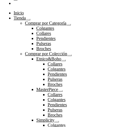
Inicio
Tienda
Expandir
Comprar por Categoría
el
Expandir
Colgantes
menú
el
Collares
hijo
menú
Pendientes
hijo
Pulseras
Broches
Comprar por Colección
Expandir
Etnico&Boho
el
Expandir
Collares
menú
el
Colgantes
hijo
menú
Pendientes
hijo
Pulseras
Broches
MasterPiece
Expandir
Collares
el
Colgantes
menú
Pendientes
hijo
Pulseras
Broches
Simplicity
Expandir
Colgantes