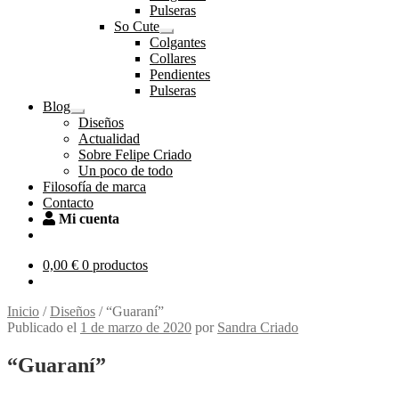
el
Pulseras
menú
So Cute
hijo
Expandir
Colgantes
el
Collares
menú
Pendientes
hijo
Pulseras
Blog
Expandir
Diseños
el
Actualidad
menú
Sobre Felipe Criado
hijo
Un poco de todo
Filosofía de marca
Contacto
Mi cuenta
0,00
€
0 productos
Inicio
/
Diseños
/
“Guaraní”
Publicado el
1 de marzo de 2020
por
Sandra Criado
“Guaraní”