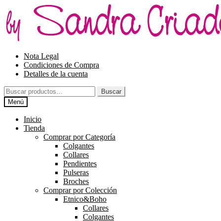
Ir
Ir
a
al
la
contenido
navegación
Nota Legal
Condiciones de Compra
Detalles de la cuenta
Buscar
Buscar
por:
Menú
Inicio
Tienda
Comprar por Categoría
Colgantes
Collares
Pendientes
Pulseras
Broches
Comprar por Colección
Etnico&Boho
Collares
Colgantes