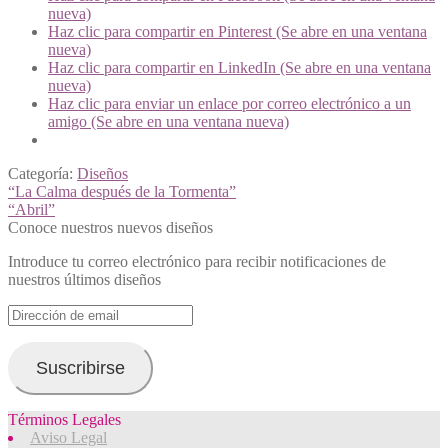
nueva)
Haz clic para compartir en Pinterest (Se abre en una ventana
nueva)
Haz clic para compartir en LinkedIn (Se abre en una ventana
nueva)
Haz clic para enviar un enlace por correo electrónico a un
amigo (Se abre en una ventana nueva)
Categoría:
Diseños
Navegación
Anterior:
“La Calma después de la Tormenta”
Siguiente:
“Abril”
de
Conoce nuestros nuevos diseños
entradas
Introduce tu correo electrónico para recibir notificaciones de
nuestros últimos diseños
Dirección
de
email
Suscribirse
Términos Legales
Aviso Legal