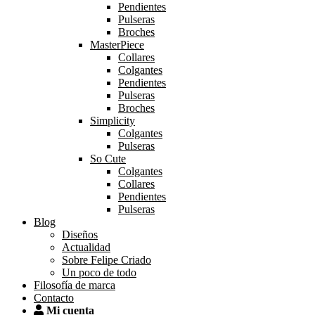
Pendientes
Pulseras
Broches
MasterPiece
Collares
Colgantes
Pendientes
Pulseras
Broches
Simplicity
Colgantes
Pulseras
So Cute
Colgantes
Collares
Pendientes
Pulseras
Blog
Diseños
Actualidad
Sobre Felipe Criado
Un poco de todo
Filosofía de marca
Contacto
Mi cuenta