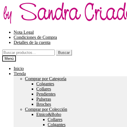
Ir
Ir
a
al
la
contenido
navegación
Nota Legal
Condiciones de Compra
Detalles de la cuenta
Buscar
Buscar
por:
Menú
Inicio
Tienda
Comprar por Categoría
Colgantes
Collares
Pendientes
Pulseras
Broches
Comprar por Colección
Etnico&Boho
Collares
Colgantes