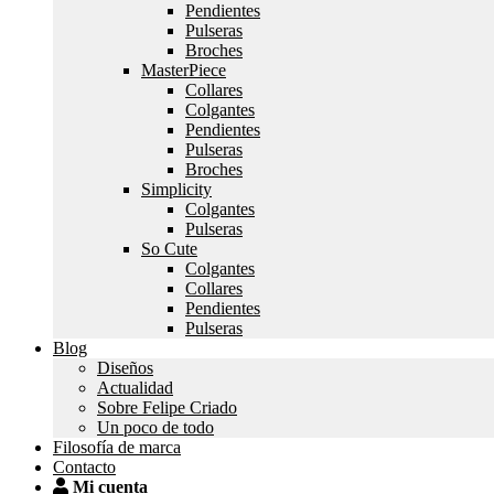
Pendientes
Pulseras
Broches
MasterPiece
Collares
Colgantes
Pendientes
Pulseras
Broches
Simplicity
Colgantes
Pulseras
So Cute
Colgantes
Collares
Pendientes
Pulseras
Blog
Diseños
Actualidad
Sobre Felipe Criado
Un poco de todo
Filosofía de marca
Contacto
Mi cuenta