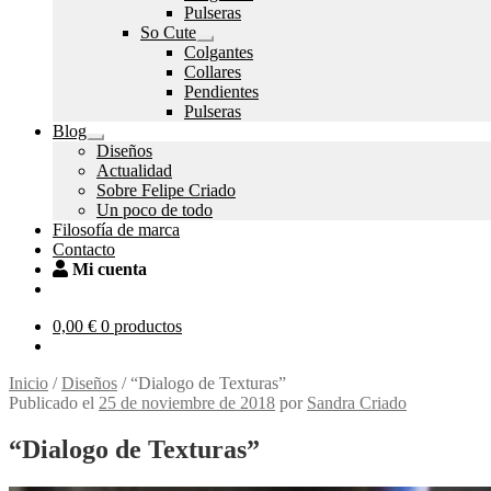
el
Pulseras
menú
So Cute
hijo
Expandir
Colgantes
el
Collares
menú
Pendientes
hijo
Pulseras
Blog
Expandir
Diseños
el
Actualidad
menú
Sobre Felipe Criado
hijo
Un poco de todo
Filosofía de marca
Contacto
Mi cuenta
0,00
€
0 productos
Inicio
/
Diseños
/
“Dialogo de Texturas”
Publicado el
25 de noviembre de 2018
por
Sandra Criado
“Dialogo de Texturas”