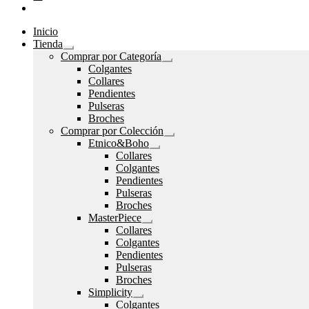
Inicio
Tienda
Expandir
Comprar por Categoría
el
Expandir
Colgantes
menú
el
Collares
hijo
menú
Pendientes
hijo
Pulseras
Broches
Comprar por Colección
Expandir
Etnico&Boho
el
Expandir
Collares
menú
el
Colgantes
hijo
menú
Pendientes
hijo
Pulseras
Broches
MasterPiece
Expandir
Collares
el
Colgantes
menú
Pendientes
hijo
Pulseras
Broches
Simplicity
Expandir
Colgantes