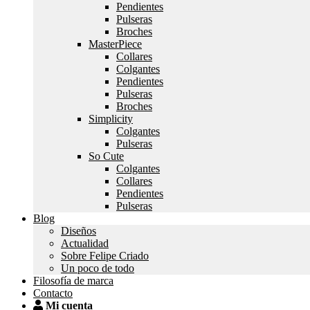
Pendientes
Pulseras
Broches
MasterPiece
Collares
Colgantes
Pendientes
Pulseras
Broches
Simplicity
Colgantes
Pulseras
So Cute
Colgantes
Collares
Pendientes
Pulseras
Blog
Diseños
Actualidad
Sobre Felipe Criado
Un poco de todo
Filosofía de marca
Contacto
Mi cuenta