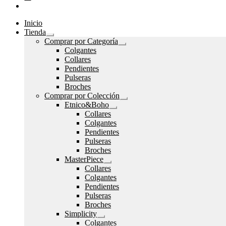
Inicio
Tienda
Expandir
Comprar por Categoría
el
Expandir
Colgantes
menú
el
Collares
hijo
menú
Pendientes
hijo
Pulseras
Broches
Comprar por Colección
Expandir
Etnico&Boho
el
Expandir
Collares
menú
el
Colgantes
hijo
menú
Pendientes
hijo
Pulseras
Broches
MasterPiece
Expandir
Collares
el
Colgantes
menú
Pendientes
hijo
Pulseras
Broches
Simplicity
Expandir
Colgantes