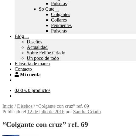
el
Pulseras
menú
So Cute
hijo
Expandir
Colgantes
el
Collares
menú
Pendientes
hijo
Pulseras
Blog
Expandir
Diseños
el
Actualidad
menú
Sobre Felipe Criado
hijo
Un poco de todo
Filosofía de marca
Contacto
Mi cuenta
0,00
€
0 productos
Inicio
/
Diseños
/
“Colgante con cruz” ref. 69
Publicado el
12 de julio de 2016
por
Sandra Criado
“Colgante con cruz” ref. 69