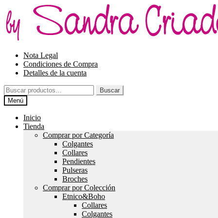
Ir
Ir
a
al
la
contenido
navegación
Nota Legal
Condiciones de Compra
Detalles de la cuenta
Buscar
Buscar
por:
Menú
Inicio
Tienda
Comprar por Categoría
Colgantes
Collares
Pendientes
Pulseras
Broches
Comprar por Colección
Etnico&Boho
Collares
Colgantes