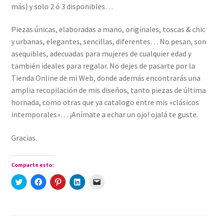
más) y solo 2 ó 3 disponibles…
Piezas únicas, elaboradas a mano, originales, toscas & chic
y urbanas, elegantes, sencillas, diferentes… No pesan, son
asequibles, adecuadas para mujeres de cualquier edad y
también ideales para regalar. No dejes de pasarte por la
Tienda Online de mi Web, donde además encontrarás una
amplia recopilación de mis diseños, tanto piezas de última
hornada, como otras que ya catalogo entre mis «clásicos
intemporales»… ¡Anímate a echar un ojo! ojalá te guste.
Gracias.
Comparte esto:
H
H
H
H
H
a
a
a
a
a
z
z
z
z
z
c
c
c
c
c
l
l
l
l
l
i
i
i
i
i