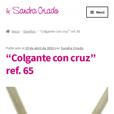
Ir
Ir
Menú
a
al
la
contenido
Inicio
navegación
Inicio
Diseños
“Colgante con cruz” ref. 65
Expandi
Tienda
el
Publicado el
19 de abril de 2016
por
Sandra Criado
menú
Expandi
Blog
“Colgante con cruz”
hijo
el
menú
Filosofía de marca
ref. 65
hijo
Contacto
Mi cuenta