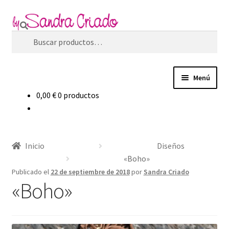
Ir
Ir
Buscar
a
al
Buscar
la
contenido
por:
navegación
Menú
0,00
€
0 productos
Inicio
Expandi
Tienda
el
Inicio
Diseños
menú
Expandi
Blog
«Boho»
hijo
el
Publicado el
22 de septiembre de 2018
por
Sandra Criado
menú
«Boho»
Filosofía de marca
hijo
Contacto