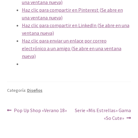
una ventana nueva)
Haz clic para compartir en Pinterest (Se abre en
una ventana nueva)
Haz clic para compartir en LinkedIn (Se abre en una
ventana nueva)
Haz clic para enviar un enlace por correo
electrónico a un amigo (Se abre en una ventana
nueva)
Categoría:
Diseños
Navegación
Anterior:
Siguiente:
Pop Up Shop «Verano 18»
Serie «Mis Estrellas» Gama
«So Cute»
de
entradas