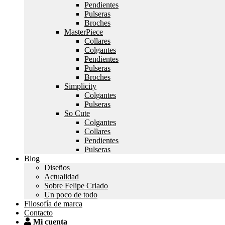
Pendientes
Pulseras
Broches
MasterPiece
Collares
Colgantes
Pendientes
Pulseras
Broches
Simplicity
Colgantes
Pulseras
So Cute
Colgantes
Collares
Pendientes
Pulseras
Blog
Diseños
Actualidad
Sobre Felipe Criado
Un poco de todo
Filosofía de marca
Contacto
Mi cuenta