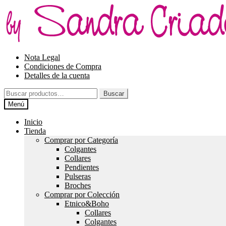
Ir
Ir
a
al
la
contenido
navegación
Nota Legal
Condiciones de Compra
Detalles de la cuenta
Buscar
Buscar
por:
Menú
Inicio
Tienda
Comprar por Categoría
Colgantes
Collares
Pendientes
Pulseras
Broches
Comprar por Colección
Etnico&Boho
Collares
Colgantes