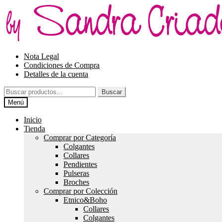
Ir
Ir
a
al
la
contenido
navegación
Nota Legal
Condiciones de Compra
Detalles de la cuenta
Buscar
Buscar
por:
Menú
Inicio
Tienda
Comprar por Categoría
Colgantes
Collares
Pendientes
Pulseras
Broches
Comprar por Colección
Etnico&Boho
Collares
Colgantes