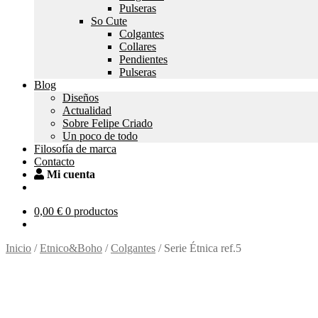
Pulseras
So Cute
Colgantes
Collares
Pendientes
Pulseras
Blog
Diseños
Actualidad
Sobre Felipe Criado
Un poco de todo
Filosofía de marca
Contacto
Mi cuenta
0,00
€
0 productos
Inicio
/
Etnico&Boho
/
Colgantes
/
Serie Étnica ref.5