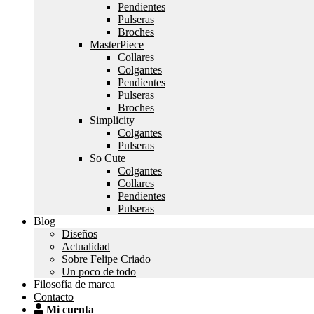
Pendientes
Pulseras
Broches
MasterPiece
Collares
Colgantes
Pendientes
Pulseras
Broches
Simplicity
Colgantes
Pulseras
So Cute
Colgantes
Collares
Pendientes
Pulseras
Blog
Diseños
Actualidad
Sobre Felipe Criado
Un poco de todo
Filosofía de marca
Contacto
Mi cuenta