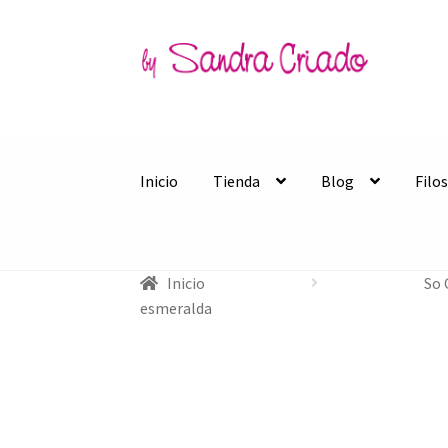
Ir
Ir
a
al
la
contenido
navegación
Inicio
Tienda
Blog
Filo
Inicio
So 
esmeralda