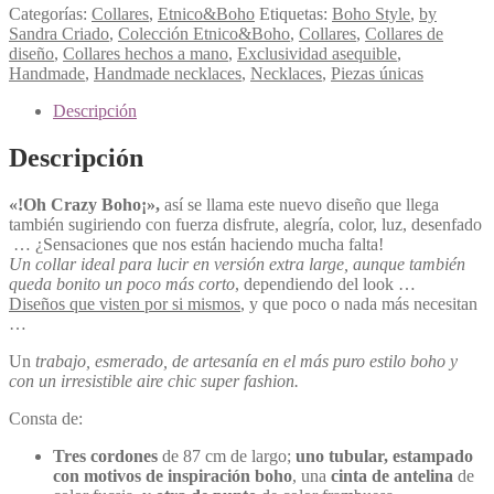
Categorías:
Collares
,
Etnico&Boho
Etiquetas:
Boho Style
,
by
Sandra Criado
,
Colección Etnico&Boho
,
Collares
,
Collares de
diseño
,
Collares hechos a mano
,
Exclusividad asequible
,
Handmade
,
Handmade necklaces
,
Necklaces
,
Piezas únicas
Descripción
Descripción
«!Oh Crazy Boho¡»,
así se llama este nuevo diseño que llega
también sugiriendo con fuerza disfrute, alegría, color, luz, desenfado
… ¿Sensaciones que nos están haciendo mucha falta!
Un collar ideal para lucir en versión extra large, aunque también
queda bonito un poco más corto
, dependiendo del look …
Diseños que visten por si mismos
, y que poco o nada más necesitan
…
Un
trabajo, esmerado, de artesanía en el más puro estilo boho y
con un irresistible aire chic super fashion.
Consta de:
Tres cordones
de 87 cm de largo;
uno tubular, estampado
con motivos de inspiración boho
, una
cinta de antelina
de