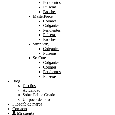
Pendientes
Pulseras
Broches
MasterPiece
Collares
Colgantes
Pendientes
Pulseras
Broches
Simplicity
Colgantes
Pulseras
So Cute
Colgantes
Collares
Pendientes
Pulseras
Blog
Diseños
Actualidad
Sobre Felipe Criado
Un poco de todo
Filosofía de marca
Contacto
Mi cuenta