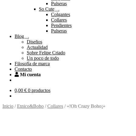
el
Pulseras
menú
So Cute
hijo
Expandir
Colgantes
el
Collares
menú
Pendientes
hijo
Pulseras
Blog
Expandir
Diseños
el
Actualidad
menú
Sobre Felipe Criado
hijo
Un poco de todo
Filosofía de marca
Contacto
Mi cuenta
0,00
€
0 productos
Inicio
/
Etnico&Boho
/
Collares
/
«!Oh Crazy Boho¡»