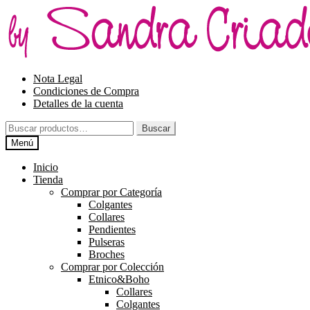
Ir
Ir
a
al
la
contenido
navegación
Nota Legal
Condiciones de Compra
Detalles de la cuenta
Buscar
Buscar
por:
Menú
Inicio
Tienda
Comprar por Categoría
Colgantes
Collares
Pendientes
Pulseras
Broches
Comprar por Colección
Etnico&Boho
Collares
Colgantes