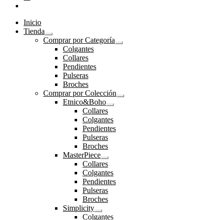
Inicio
Tienda
Expandir
Comprar por Categoría
el
Expandir
Colgantes
menú
el
Collares
hijo
menú
Pendientes
hijo
Pulseras
Broches
Comprar por Colección
Expandir
Etnico&Boho
el
Expandir
Collares
menú
el
Colgantes
hijo
menú
Pendientes
hijo
Pulseras
Broches
MasterPiece
Expandir
Collares
el
Colgantes
menú
Pendientes
hijo
Pulseras
Broches
Simplicity
Expandir
Colgantes