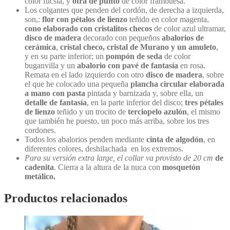
color fucsia, y
otra de punto
de color frambuesa.
Los colgantes que penden del cordón, de derecha a izquierda,
son,:
flor con pétalos de lienzo
teñido en color magenta,
cono elaborado con cristalitos checos
de color azul ultramar,
disco de madera
decorado con pequeños
abalorios de
cerámica
,
cristal checo, cristal de Murano y un amuleto
,
y
en su parte inferior; un
pompón de seda
de color
buganvilla y un
abalorio con pavé de fantasía
en rosa.
Remata en el lado izquierdo con otro
disco de madera
, sobre
el que he colocado una pequeña
plancha circular elaborada
a mano con pasta
pintada y barnizada y, sobre ella, un
detalle de fantasía
, en la parte inferior del disco;
tres pétales
de lienzo
teñido y un trocito
de
terciopelo azulón
, el mismo
que también he puesto, un poco más arriba, sobre los tres
cordones.
Todos los abalorios penden mediante
cinta de algodón
,
en
diferentes colores, deshilachada en los extremos.
Para su versión extra large, el collar va provisto de 20 cm
de
cadenita
. Cierra a la altura de la nuca con
mosquetón
metálico.
Productos relacionados