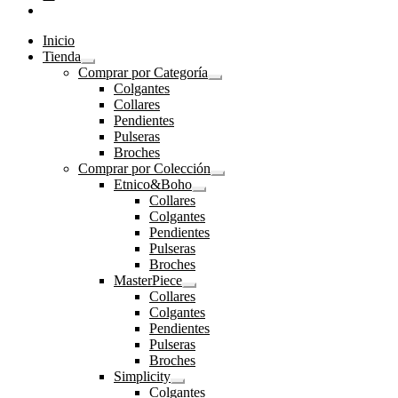
Inicio
Tienda
Expandir
Comprar por Categoría
el
Expandir
Colgantes
menú
el
Collares
hijo
menú
Pendientes
hijo
Pulseras
Broches
Comprar por Colección
Expandir
Etnico&Boho
el
Expandir
Collares
menú
el
Colgantes
hijo
menú
Pendientes
hijo
Pulseras
Broches
MasterPiece
Expandir
Collares
el
Colgantes
menú
Pendientes
hijo
Pulseras
Broches
Simplicity
Expandir
Colgantes