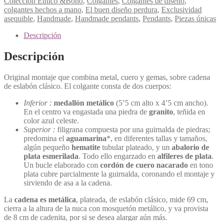
Colección Etnico &Boho
,
Colgantes
,
Colgantes de diseño
,
colgantes hechos a mano
,
El buen diseño perdura
,
Exclusividad
asequible
,
Handmade
,
Handmade pendants
,
Pendants
,
Piezas únicas
Descripción
Descripción
Original montaje que combina metal, cuero y gemas, sobre cadena
de eslabón clásico. El colgante consta de dos cuerpos:
Inferior :
medallón metálico
(5’5 cm alto x 4’5 cm ancho).
En el centro va engastada una piedra de
granito
, teñida en
color azul celeste.
Superior :
filigrana compuesta por una guirnalda de piedras;
predomina el
aguamarina
*, en diferentes tallas y tamaños,
algún pequeño
hematite
tubular plateado, y un
abalorio de
plata esmerilada
. Todo ello engarzado en
alfileres de plata
.
Un bucle elaborado con
cordón de cuero nacarado
en tono
plata cubre parcialmente la guirnalda, coronando el montaje y
sirviendo de asa a la cadena.
La
cadena es metálica
, plateada, de eslabón clásico, mide 69 cm,
cierra a la altura de la nuca con mosquetón metálico, y va provista
de 8 cm de cadenita, por si se desea alargar aún más.