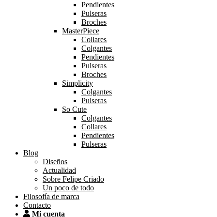
Pendientes
Pulseras
Broches
MasterPiece
Collares
Colgantes
Pendientes
Pulseras
Broches
Simplicity
Colgantes
Pulseras
So Cute
Colgantes
Collares
Pendientes
Pulseras
Blog
Diseños
Actualidad
Sobre Felipe Criado
Un poco de todo
Filosofía de marca
Contacto
Mi cuenta