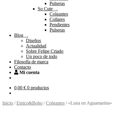
el
Pulseras
menú
So Cute
hijo
Expandir
Colgantes
el
Collares
menú
Pendientes
hijo
Pulseras
Blog
Expandir
Diseños
el
Actualidad
menú
Sobre Felipe Criado
hijo
Un poco de todo
Filosofía de marca
Contacto
Mi cuenta
0,00
€
0 productos
Inicio
/
Etnico&Boho
/
Colgantes
/
«Luna en Aguamarina»