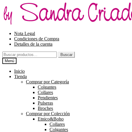
Ir
Ir
a
al
la
contenido
navegación
Nota Legal
Condiciones de Compra
Detalles de la cuenta
Buscar
Buscar
por:
Menú
Inicio
Tienda
Comprar por Categoría
Colgantes
Collares
Pendientes
Pulseras
Broches
Comprar por Colección
Etnico&Boho
Collares
Colgantes