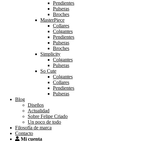
Pendientes
Pulseras
Broches
MasterPiece
Collares
Colgantes
Pendientes
Pulseras
Broches
Simplicity
Colgantes
Pulseras
So Cute
Colgantes
Collares
Pendientes
Pulseras
Blog
Diseños
Actualidad
Sobre Felipe Criado
Un poco de todo
Filosofía de marca
Contacto
Mi cuenta