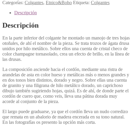
Categorías:
Colgantes
,
Etnico&Boho
Etiqueta:
Colgantes
Descripción
Descripción
En la parte inferior del colgante he montado un manojo de tres hojas
otoñales, de ahí el nombre de la pieza. Se trata trozos de ágata drusa
unidos por hilo metálico. Sobre ellos una cuenta de cristal checo de
color champagne tornasolado, crea un efecto de brillo, en la línea de
las drusas.
La composición asciende hacia el cordón, mediante una ristra de
arandelas de asta en color hueso y metálicas más o menos grandes y
en dos tonos bien distintos, dorado y negro. Sobre ellas una cuenta
de granito y una filigrana de hilo metálico dorado, un caprichoso
dibujo también sugiriendo hojas, quizá. Es de ahí, de donde parte el
cordón de cuero que, como veis, lleva una pátina dorada muy
acorde al conjunto de la pieza.
El largo puede graduarse, ya que el cordón lleva un nudo corredizo
que remata en un abalorio de madera encerada en su tono natural.
En las fotografías os presento la opción más corta.