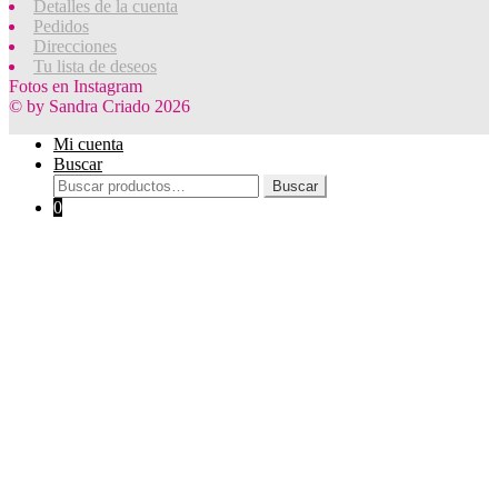
Detalles de la cuenta
Pedidos
Direcciones
Tu lista de deseos
Fotos en Instagram
© by Sandra Criado 2026
Mi cuenta
Buscar
Buscar
Buscar
por:
0