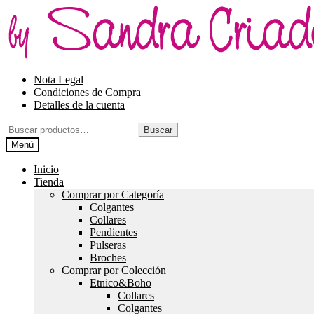
Ir
Ir
a
al
la
contenido
navegación
Nota Legal
Condiciones de Compra
Detalles de la cuenta
Buscar
Buscar
por:
Menú
Inicio
Tienda
Comprar por Categoría
Colgantes
Collares
Pendientes
Pulseras
Broches
Comprar por Colección
Etnico&Boho
Collares
Colgantes