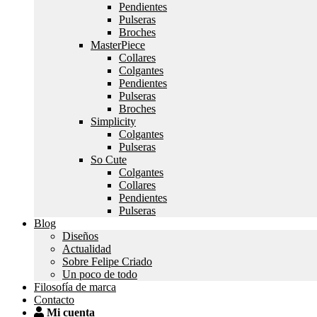
Pendientes
Pulseras
Broches
MasterPiece
Collares
Colgantes
Pendientes
Pulseras
Broches
Simplicity
Colgantes
Pulseras
So Cute
Colgantes
Collares
Pendientes
Pulseras
Blog
Diseños
Actualidad
Sobre Felipe Criado
Un poco de todo
Filosofía de marca
Contacto
Mi cuenta