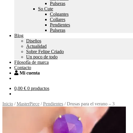
Pulseras
So Cute
Colgantes
Collares
Pendientes
Pulseras
Blog
Diseños
Actualidad
Sobre Felipe Criado
Un poco de todo
Filosofía de marca
Contacto
Mi cuenta
0,00
€
0 productos
Inicio
/
MasterPiece
/
Pendientes
/
Drusas para el verano – 3