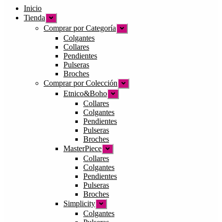
Inicio
Tienda
Expandir
el
Comprar por Categoría
Expandir
menú
el
Colgantes
hijo
menú
Collares
hijo
Pendientes
Pulseras
Broches
Comprar por Colección
Expandir
el
Etnico&Boho
Expandir
menú
el
Collares
hijo
menú
Colgantes
hijo
Pendientes
Pulseras
Broches
MasterPiece
Expandir
el
Collares
menú
Colgantes
hijo
Pendientes
Pulseras
Broches
Simplicity
Expandir
el
Colgantes
menú