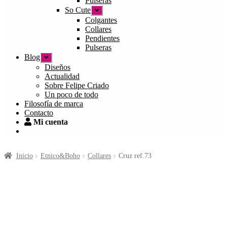
Pulseras
hijo
So Cute
Expandir
el
Colgantes
menú
Collares
hijo
Pendientes
Pulseras
Blog
Expandir
el
Diseños
menú
Actualidad
hijo
Sobre Felipe Criado
Un poco de todo
Filosofía de marca
Contacto
Mi cuenta
Inicio
Etnico&Boho
Collares
Cruz ref.73