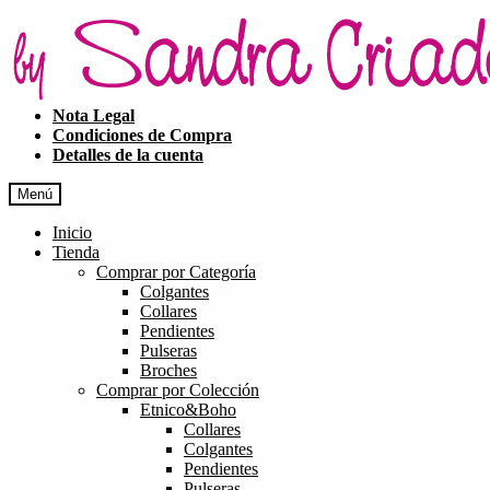
Ir
Ir
a
al
la
contenido
navegación
Nota Legal
Condiciones de Compra
Detalles de la cuenta
Menú
Inicio
Tienda
Comprar por Categoría
Colgantes
Collares
Pendientes
Pulseras
Broches
Comprar por Colección
Etnico&Boho
Collares
Colgantes
Pendientes
Pulseras