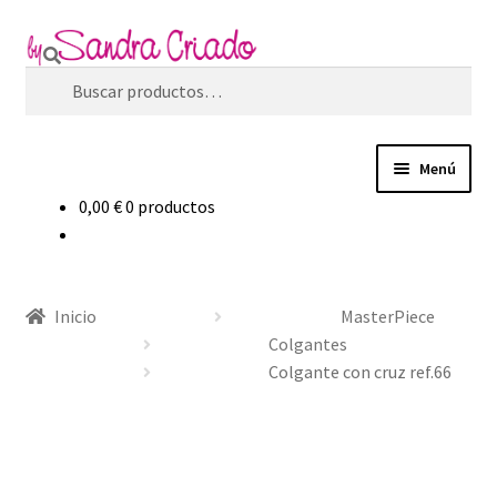
Ir
Ir
Buscar
a
al
Buscar
la
contenido
por:
navegación
Menú
0,00
€
0 productos
Inicio
Tienda
Inicio
MasterPiece
Blog
Colgantes
Colgante con cruz ref.66
Filosofía de marca
Contacto