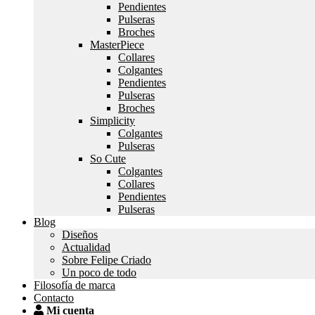
Pendientes
Pulseras
Broches
MasterPiece
Collares
Colgantes
Pendientes
Pulseras
Broches
Simplicity
Colgantes
Pulseras
So Cute
Colgantes
Collares
Pendientes
Pulseras
Blog
Diseños
Actualidad
Sobre Felipe Criado
Un poco de todo
Filosofía de marca
Contacto
Mi cuenta