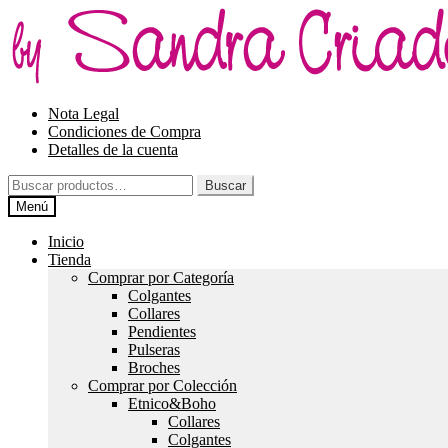
Ir
Ir
a
al
la
contenido
navegación
Nota Legal
Condiciones de Compra
Detalles de la cuenta
Buscar
Buscar
por:
Menú
Inicio
Tienda
Comprar por Categoría
Colgantes
Collares
Pendientes
Pulseras
Broches
Comprar por Colección
Etnico&Boho
Collares
Colgantes