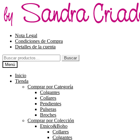
Ir
Ir
a
al
la
contenido
navegación
Nota Legal
Condiciones de Compra
Detalles de la cuenta
Buscar
Buscar
por:
Menú
Inicio
Tienda
Comprar por Categoría
Colgantes
Collares
Pendientes
Pulseras
Broches
Comprar por Colección
Etnico&Boho
Collares
Colgantes