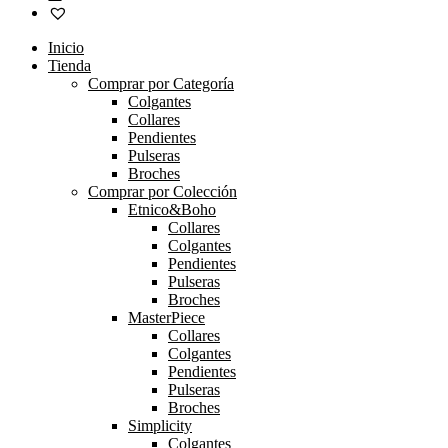
Inicio
Tienda
Comprar por Categoría
Colgantes
Collares
Pendientes
Pulseras
Broches
Comprar por Colección
Etnico&Boho
Collares
Colgantes
Pendientes
Pulseras
Broches
MasterPiece
Collares
Colgantes
Pendientes
Pulseras
Broches
Simplicity
Colgantes