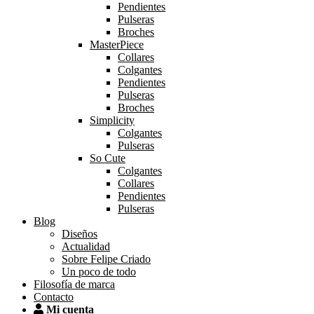
Pendientes
Pulseras
Broches
MasterPiece
Collares
Colgantes
Pendientes
Pulseras
Broches
Simplicity
Colgantes
Pulseras
So Cute
Colgantes
Collares
Pendientes
Pulseras
Blog
Diseños
Actualidad
Sobre Felipe Criado
Un poco de todo
Filosofía de marca
Contacto
Mi cuenta