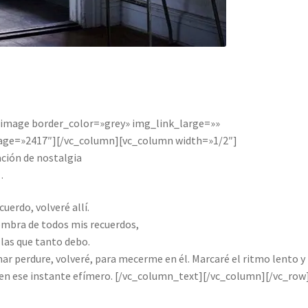
_image border_color=»grey» img_link_large=»»
mage=»2417″][/vc_column][vc_column width=»1/2″]
ción de nostalgia
…
uerdo, volveré allí.
ombra de todos mis recuerdos,
 las que tanto debo.
mar perdure, volveré, para mecerme en él. Marcaré el ritmo lento y
o en ese instante efímero. [/vc_column_text][/vc_column][/vc_row