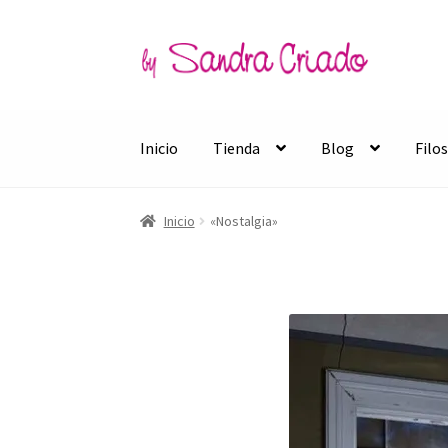
Ir
Ir
a
al
la
contenido
navegación
Inicio
Tienda
Blog
Filo
Inicio
«Nostalgia»